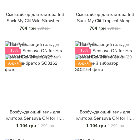
Смоктайзер для клитора Intt
Смоктайзер для клитора Intt
Suck My Clit Wild Strawberry
Suck My Clit Tropical Mango
(15 мл), клубника, гель с
(15 мл), манго, гель с
764 грн
764 грн
899 грн
899 грн
эффектом посасывания
эффектом посасывания
−15%
−15%
Акция
Акция
Возбуждающий гель для
Возбуждающий гель для
клитора Sensuva ON for Her
клитора Sensuva ON for Her
Arousal Gel Original (29 мл)
Arousal Gel Coffee Cake (29
1 104 грн
1 104 грн
1 299 грн
1 299 грн
жидкий вибратор
мл) жидкий вибратор