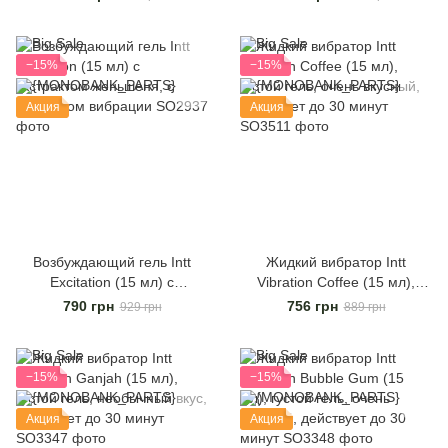
действует до 30 минут
в-1: Intt Orgasm Now (15 мл)
−15%
−15%
Акция
Акция
Возбуждающий гель Intt
Жидкий вибратор Intt
Excitation (15 мл) с
Vibration Coffee (15 мл),
экстрактом женьшеня, с
густой гель, очень вкусный,
790 грн
756 грн
929 грн
889 грн
эффектом вибрации
действует до 30 минут
−15%
−15%
Акция
Акция