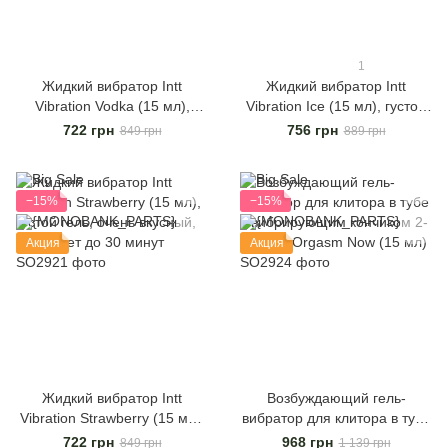
1
Жидкий вибратор Intt
Жидкий вибратор Intt
Vibration Vodka (15 мл),
Vibration Ice (15 мл), густой
густой гель, очень вкусный,
гель, очень необычный,
722 грн
756 грн
849 грн
889 грн
действует до 30 минут
действует до 30 минут
−15%
−15%
Акция
Акция
Жидкий вибратор Intt
Возбуждающий гель-
Vibration Strawberry (15 мл),
вибратор для клитора в тубе
густой гель, очень вкусный,
с вибрирующим кончиком 2-
722 грн
968 грн
849 грн
1 139 грн