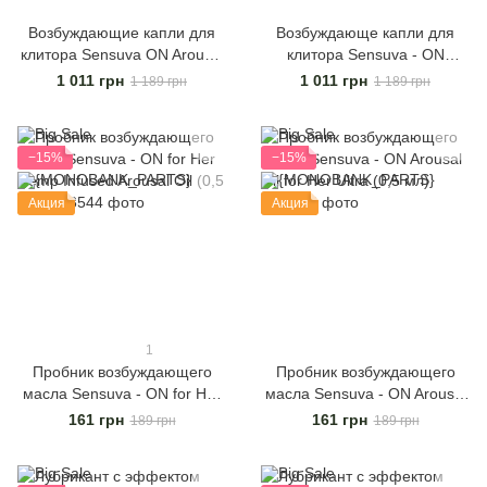
Возбуждающие капли для
Возбуждающе капли для
клитора Sensuva ON Arousal
клитора Sensuva - ON
Oil for Her Chocolate (5 мл)
Arousal Oil for Her Ice (5 мл)
1 011 грн
1 011 грн
1 189 грн
1 189 грн
со вкусом шоколада
охлаждающие, до 30 минут
−15%
−15%
Акция
Акция
1
Пробник возбуждающего
Пробник возбуждающего
масла Sensuva - ON for Her
масла Sensuva - ON Arousal
Hemp Infused Arousal Oil (0,5
Oil for Her Ultra (0,5 мл)
161 грн
161 грн
189 грн
189 грн
мл)