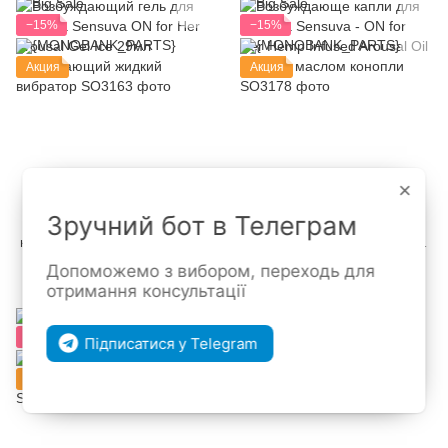
−15%
−15%
Акция
Акция
×
Зручний бот в Телеграм
Возбуждающий гель для
Возбуждающе капли для
клитора Sensuva ON for Her
клитора Sensuva - ON for
Arousal Gel Ice 29мл
Her Hemp Infused Arousal Oil
1 104 грн
1 011 грн
1 299 грн
1 189 грн
Допоможемо з вибором, переходь для
охлаждающий жидкий
(5 мл) с маслом конопли
отримання консультації
вибратор
−15%
−15%
Підписатися у Telegram
Акция
Акция