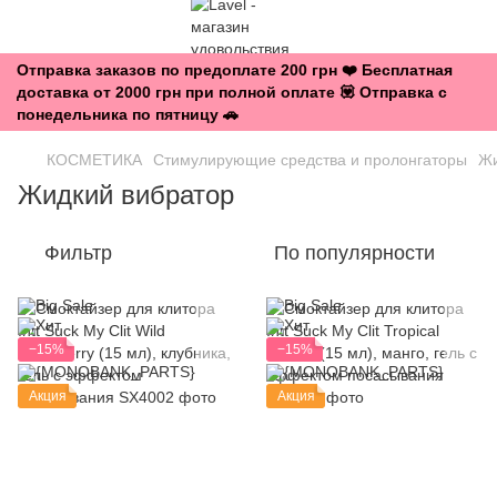
Отправка заказов по предоплате 200 грн ❤️ Бесплатная
доставка от 2000 грн при полной оплате 💟 Отправка с
понедельника по пятницу 🚗
КОСМЕТИКА
Стимулирующие средства и пролонгаторы
Жи
Жидкий вибратор
Фильтр
По популярности
−15%
−15%
Акция
Акция