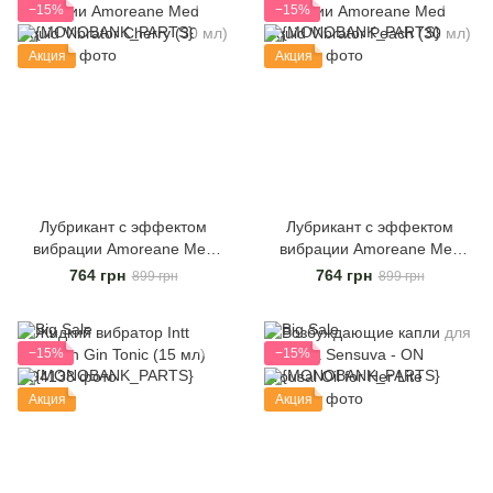
−15%
−15%
Акция
Акция
Лубрикант с эффектом
Лубрикант с эффектом
вибрации Amoreane Med
вибрации Amoreane Med
Liquid Vibrator Cherry (30 мл)
Liquid Vibrator Peach (30 мл)
764 грн
764 грн
899 грн
899 грн
−15%
−15%
Акция
Акция