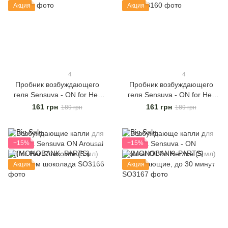
Акция
Акция
4
4
Пробник возбуждающего
Пробник возбуждающего
геля Sensuva - ON for Her
геля Sensuva - ON for Her
Arousal Gel Ice (4 мл)
Arousal Gel Coffee Cake (4
161 грн
161 грн
189 грн
189 грн
мл)
−15%
−15%
Акция
Акция