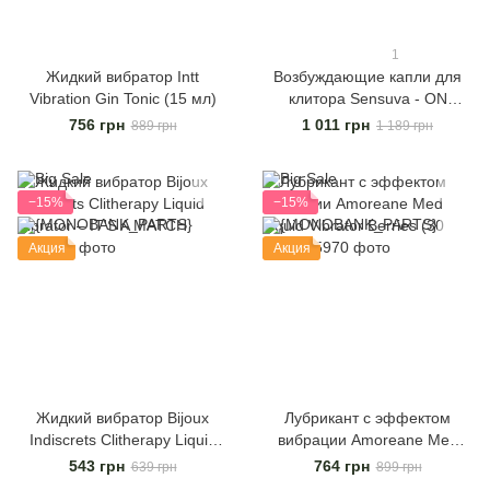
1
Жидкий вибратор Intt
Возбуждающие капли для
Vibration Gin Tonic (15 мл)
клитора Sensuva - ON
Arousal Oil for Her Lite
756 грн
1 011 грн
889 грн
1 189 грн
−15%
−15%
Акция
Акция
Жидкий вибратор Bijoux
Лубрикант с эффектом
Indiscrets Clitherapy Liquid
вибрации Amoreane Med
Vibrator – IT'S A MATCH
Liquid Vibrator Berries (30
543 грн
764 грн
639 грн
899 грн
мл)