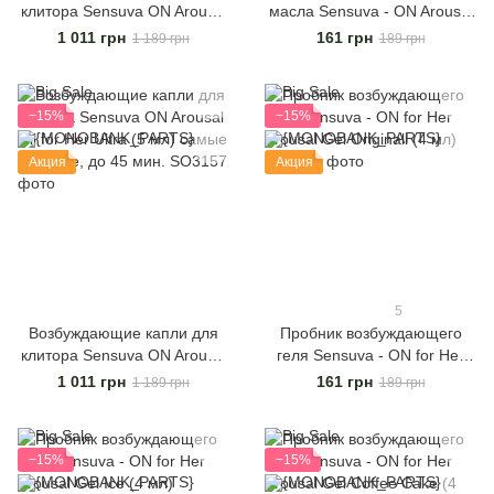
клитора Sensuva ON Arousal
масла Sensuva - ON Arousal
Oil for Her Original (5 мл)
Oil for Her Original (0,5 мл)
1 011 грн
161 грн
1 189 грн
189 грн
действуют до 30 минут
−15%
−15%
Акция
Акция
5
Возбуждающие капли для
Пробник возбуждающего
клитора Sensuva ON Arousal
геля Sensuva - ON for Her
Oil for Her Ultra (5 мл) самые
Arousal Gel Originall (4 мл)
1 011 грн
161 грн
1 189 грн
189 грн
мощные, до 45 мин.
−15%
−15%