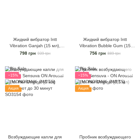
Жидкий вибратор Intt
Жидкий вибратор Intt
Vibration Ganjah (15 мл),
Vibration Bubble Gum (15
густой гель, необычный вкус,
мл), густой гель, очень
798 грн
756 грн
939 грн
889 грн
действует до 30 минут
вкусный, действует до 30
минут
−15%
−15%
Акция
Акция
Возбуждающие капли для
Пробник возбуждающего