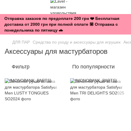
Отправка заказов по предоплате 200 грн ❤️ Бесплатная
доставка от 2000 грн при полной оплате 💟 Отправка с
понедельника по пятницу 🚗
ДЛЯ ПАР
Средства по уходу и аксессуары для игрушек
Акс
Аксессуары для мастурбаторов
Фильтр
По популярности