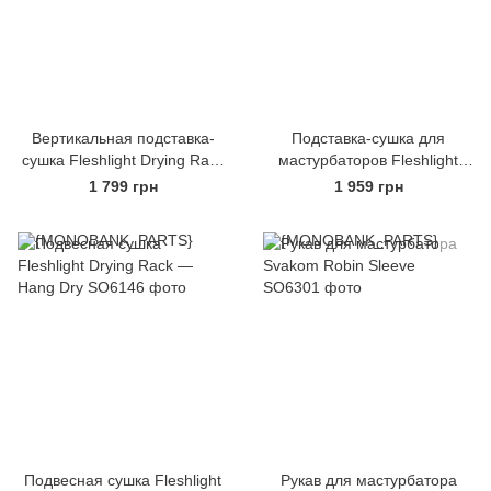
Вертикальная подставка-
Подставка-сушка для
сушка Fleshlight Drying Rack
мастурбаторов Fleshlight
— Stand Dry
Drying Rack — Screw Dry
1 799 грн
1 959 грн
Новинка
Подвесная сушка Fleshlight
Рукав для мастурбатора