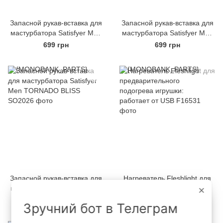
Запасной рукав-вставка для
Запасной рукав-вставка для
мастурбатора Satisfyer Men
мастурбатора Satisfyer Men
LUSTY TONGUES
TRI DELIGHTS
699 грн
699 грн
Запасной рукав-вставка для
Нагреватель Fleshlight для
мастурбатора Satisfyer Men
предварительного
×
TORNADO BLISS
подогрева игрушки:
699 грн
1 899 грн
Зручний бот в Телеграм
работает от USB