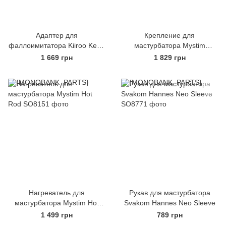
Адаптер для
Крепление для
фаллоимитатора Kiiroo Keon
мастурбатора Mystim
Dildo Adapter
Captain Hook, мощная
1 669 грн
1 829 грн
присоска, изменяемый угол
наклона
Нагреватель для
Рукав для мастурбатора
мастурбатора Mystim Hot
Svakom Hannes Neo Sleeve
Rod
1 499 грн
789 грн