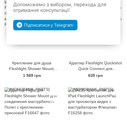
Допоможемо з вибором, переходь для
отримання консультації
Підписатися у Telegram
Крепление для душа
Адаптер Fleshlight Quickshot
Fleshlight Shower Mount,
Quick Connect для
присоска с креплением к
соединения двух Квикшотов
1 569 грн
639 грн
мастурбатору Флешлайт
в одну игрушку