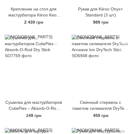
Крепление на стол для
Рукав для Kiiroo Onyx+
мастурбатора Kiiroo Keon
Standard (3 шт.)
Table Clamp, регулируется
2 439 грн
989 грн
угол наклона
Сушилка для мастурбаторов
Сменный стержень с
CutiePies – Absorb-O-Rod
пакетом силикагеля DryTech
Dry Stick
Arcwave Ion DryTech Stick
149 грн
459 грн