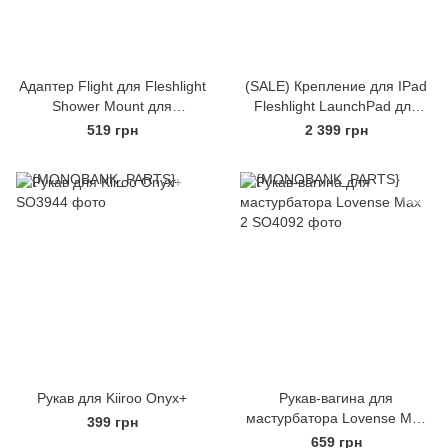
Адаптер Flight для Fleshlight
(SALE) Крепление для IPad
Shower Mount для
Fleshlight LaunchPad для
соединения мастурбатора
просмотра видео с
519 грн
2 399 грн
Полет с креплением-
мастурбатором Флешлайт
присоской
Рукав для Kiiroo Onyx+
Рукав-вагина для
мастурбатора Lovense Max
399 грн
2
659 грн