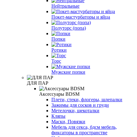
Нейтральные
Покет-мастурбаторы и яйца
Полуторс (попа)
Попки
Ротики
Торс
Мужские попки
ДЛЯ ПАР
Аксессуары BDSM
Плети, стеки, флогеры, шлепалки
Зажимы для сосков и груди
Метелочки, щекоталки
Кляпы
Маски, Повязки
Мебель для секса, бдсм мебель,
фиксаторы в пространстве