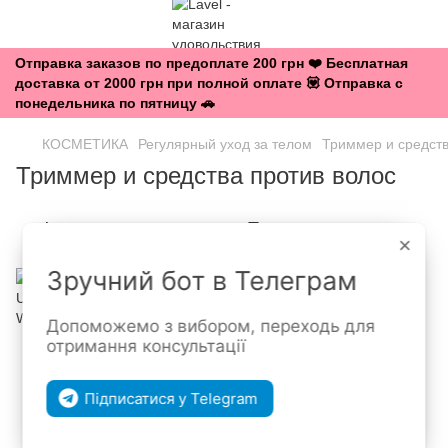
Отправка заказов по предоплате 200 грн ❤️ Бесплатная
доставка от 2000 грн при полной оплате 💟 Отправка с
понедельника по пятницу 🚗
КОСМЕТИКА
Регулярный уход за телом
Триммер и средств
Триммер и средства против волос
Фильтр
По популярности
×
Зручний бот в Телеграм
Допоможемо з вибором, переходь для
отримання консультації
Підписатися у Telegram