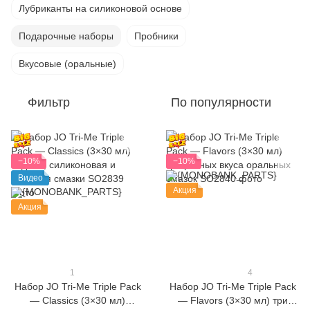
Лубриканты на силиконовой основе
Подарочные наборы
Пробники
Вкусовые (оральные)
Фильтр
По популярности
−10%
−10%
Видео
Акция
Акция
1
4
Набор JO Tri-Me Triple Pack
Набор JO Tri-Me Triple Pack
— Classics (3×30 мл)
— Flavors (3×30 мл) три