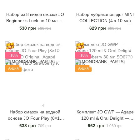
Набор из 8 видов смазок JO
Набор лубриканов pjur MINI
Beginner’s Luck по 10 мл на
COLLECTION (4 x 10 мл)
водной, силиконовой и
530 грн
629 грн
589 грн
699 грн
гибридной основе
−10%
−10%
Акция
Акция
4
Набор смазок на водной
Комплект JO GWP — Agape
основе JO Four Play (8×10
120 ml & Oral Delight —
мл): H2O Original, Agapé
Strawberry 30 мл
638 грн
962 грн
709 грн
1 069 грн
Original, H2O Strawberry K