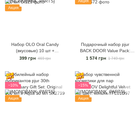
Акция
Акция
Набор OLO Oral Candy
Подарочный набор pjur
(вкусовые) 10 шт +
BACK DOOR Value Pack:
лубрикант OLO SWEET
силиконовая смазка 100 мл
399 грн
1 574 грн
469 грн
1 749 грн
SECRET со вкусом клубники,
и расслабляющий спрей 20
120 мл
мл
−10%
−15%
Акция
Акция