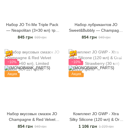
Набор JO Tri-Me Triple Pack
Набор лубрикантов JO
— Neapolitan (3×30 мл) три
Sweet&Bubbly — Champagne
разных вкуса оральных
& Chocolate Covered
845 грн
854 грн
939 грн
949 грн
смазок
Strawberry (2×60 мл)
−10%
−10%
Акция
Акция
Набор вкусовых смазок JO
Комплект JO GWP - Xtra
Champagne & Red Velvet
Silky Silicone (120 мл) & Oral
Cake (2×60 мл), Limited
Delight - Strawberry (30 мл)
854 грн
1 106 грн
949 грн
1 229 грн