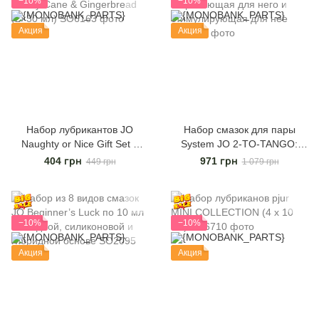
−10%
−10%
Акция
Акция
Набор лубрикантов JO
Набор смазок для пары
Naughty or Nice Gift Set –
System JO 2-TO-TANGO:
Candy Cane & Gingerbread
согревающая для него и
404 грн
971 грн
449 грн
1 079 грн
(2×30 мл)
стимулирующая для нее
−10%
−10%
Акция
Акция