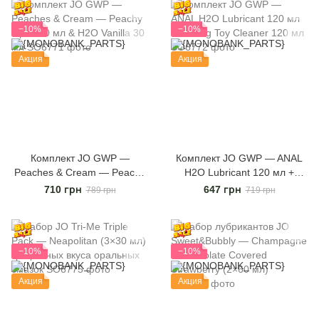
−10%
−10%
Акция
Акция
Комплект JO GWP —
Комплект JO GWP — ANAL
Peaches & Cream — Peachy
H2O Lubricant 120 мл +
Lips 120 мл & H2O Vanilla 30
Misting Toy Cleaner 120 мл
710 грн
647 грн
789 грн
719 грн
мл
−10%
−10%
Акция
Акция