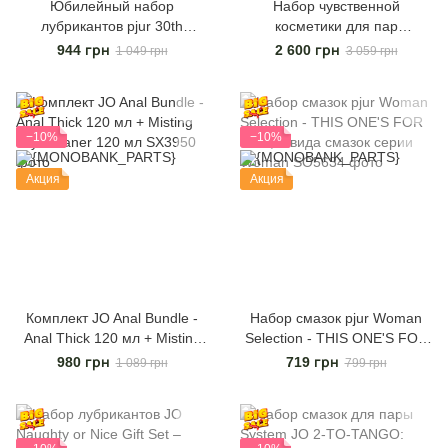
Юбилейный набор
Набор чувственной
лубрикантов pjur 30th
косметики для пар
Anniversary Gift Set: Original
YESforLOV Delightful Velvet
944 грн
2 600 грн
1 049 грн
3 059 грн
100 мл и Aqua 30 мл
Kit, цвет: коньяк
−10%
−10%
Акция
Акция
Комплект JO Anal Bundle -
Набор смазок pjur Woman
Anal Thick 120 мл + Misting
Selection - THIS ONE'S FOR
Toy Cleaner 120 мл
YOU, 3 вида смазок серии
980 грн
719 грн
1 089 грн
799 грн
Woman