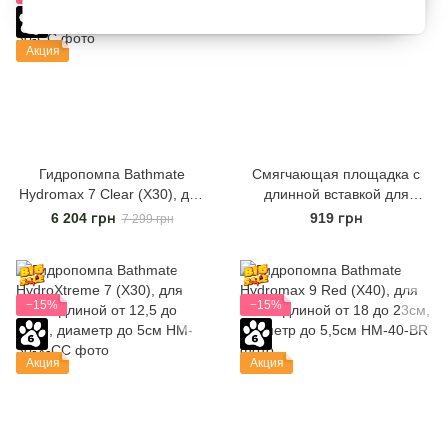
Акция
Гидропомпа Bathmate
Смягчающая площадка с
Hydromax 7 Clear (X30), для
длинной вставкой для
члена длиной от 12,5 до
Hydromax X30 (Hydromax 7)
6 204 грн
919 грн
7 299 грн
18см, диаметр до 5см
−15%
−15%
Акция
Акция