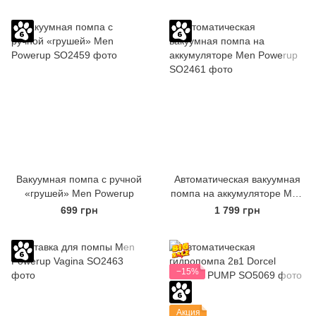
12,5см, диаметр до 4,5см
Вакуумная помпа с ручной
Автоматическая вакуумная
«грушей» Men Powerup
помпа на аккумуляторе Men
Powerup
699 грн
1 799 грн
−15%
Акция