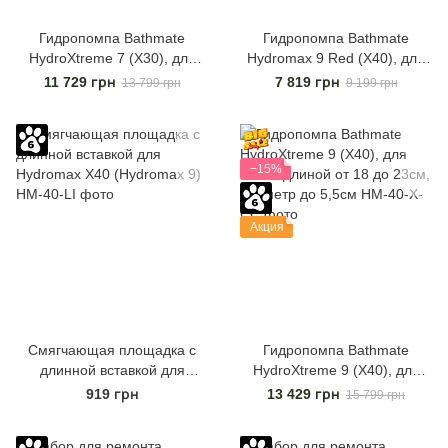
Гидропомпа Bathmate
Гидропомпа Bathmate
HydroXtreme 7 (X30), для
Hydromax 9 Red (X40), для
члена длиной от 12,5 до
члена длиной от 18 до 23см,
11 729 грн
7 819 грн
13 799 грн
9 199 грн
18см, диаметр до 5см
диаметр до 5,5см
−15%
Акция
Смягчающая площадка с
Гидропомпа Bathmate
длинной вставкой для
HydroXtreme 9 (X40), для
Hydromax X40 (Hydromax 9)
члена длиной от 18 до 23см,
919 грн
13 429 грн
15 799 грн
диаметр до 5,5см