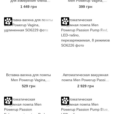
для измерения члена
Men Powerup Vagina,
Bathmate
широкая
1 449 грн
399 грн
Вставка-вагина для помпы
Автоматическая вакуумная
Men Powerup Vagina,
помпа Men Powerup Passion
удлиненная
Pump Red, LED-табло,
529 грн
2 929 грн
перезаряжаемая, 8 режимов