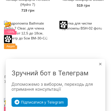
(Hydro 7)
519 грн
719 грн
−15%
Акция
×
Зручний бот в Телеграм
Гидропомпа Bathmate Hydro
Щетка для чистки
7 Clear, для члена длиной от
гидропомпы
Допоможемо з вибором, переходь для
12,5 до 18см, диаметр до
4 164 грн
699 грн
4 899 грн
отримання консультації
5см
Підписатися у Telegram
−15%