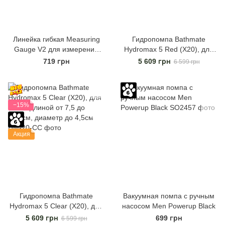
Линейка гибкая Measuring
Гидропомпа Bathmate
Gauge V2 для измерения
Hydromax 5 Red (X20), для
длины, диаметра и длины
члена длиной от 7,5 до
719 грн
5 609 грн
6 599 грн
окружности члена
12,5см, диаметр до 4,5см
−15%
Акция
Гидропомпа Bathmate
Вакуумная помпа с ручным
Hydromax 5 Clear (X20), для
насосом Men Powerup Black
члена длиной от 7,5 до
5 609 грн
699 грн
6 599 грн