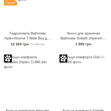
Акция
Гидропомпа Bathmate
Чехол для хранения
HydroXtreme 7 Wide Boy для
Bathmate Goliath (Hydromax
члена длиной от 12,5 до 18
9 или 11)
12 324 грн
1 999 грн
14 499 грн
см, диаметр до 5,5 см
Кольцо комфорта Hercules
Кольцо комфорта Goliath