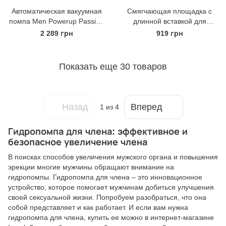
Автоматическая вакуумная
Смягчающая площадка с
помпа Men Powerup Passion
длинной вставкой для
Enlargement system Blue
Hydromax X20 (Hydromax 5)
2 289 грн
919 грн
перезаряжаемая, 5 режимов
Показать еще 30 товаров
Назад
Вперед
1
из 4
Гидропомпа для члена: эффективное и
безопасное увеличение члена
В поисках способов увеличения мужского органа и повышения
эрекции многие мужчины обращают внимание на
гидропомпы. Гидропомпа для члена – это инновационное
устройство, которое помогает мужчинам добиться улучшения
своей сексуальной жизни. Попробуем разобраться, что она
собой представляет и как работает. И если вам нужна
гидропомпа для члена, купить ее можно в интернет-магазине