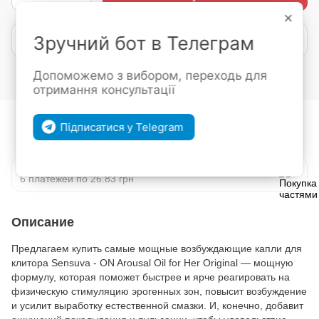
×
Покупка частями от mono
Зручний бот в Телеграм
Допоможемо з вибором, переходь для
Войти
для отображения накопительной скидки
%
отримання консультації
В избранное
К сравнению
Підписатися у Telegram
ПОКУПКА ЧАСТЯМИ
6 платежей по 26.83 грн
Описание
Предлагаем купить самые мощные возбуждающие капли для
клитора Sensuva - ON Arousal Oil for Her Original — мощную
формулу, которая поможет быстрее и ярче реагировать на
физическую стимуляцию эрогенных зон, повысит возбуждение
и усилит выработку естественной смазки. И, конечно, добавит