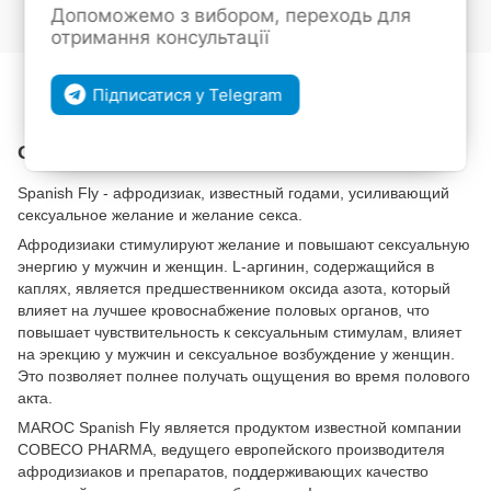
Допоможемо з вибором, переходь для
Войти
для отображения накопительной скидки
%
отримання консультації
В избранное
К сравнению
Підписатися у Telegram
Описание
Spanish Fly - афродизиак, известный годами, усиливающий
сексуальное желание и желание секса.
Афродизиаки стимулируют желание и повышают сексуальную
энергию у мужчин и женщин. L-аргинин, содержащийся в
каплях, является предшественником оксида азота, который
влияет на лучшее кровоснабжение половых органов, что
повышает чувствительность к сексуальным стимулам, влияет
на эрекцию у мужчин и сексуальное возбуждение у женщин.
Это позволяет полнее получать ощущения во время полового
акта.
MAROC Spanish Fly является продуктом известной компании
COBECO PHARMA, ведущего европейского производителя
афродизиаков и препаратов, поддерживающих качество