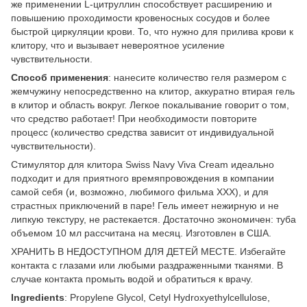
же применении L-цитруллин способствует расширению и
повышению проходимости кровеносных сосудов и более
быстрой циркуляции крови. То, что нужно для прилива крови к
клитору, что и вызывает невероятное усиление
чувствительности.
Способ применения
: нанесите количество геля размером с
жемчужину непосредственно на клитор, аккуратно втирая гель
в клитор и область вокруг. Легкое покалывание говорит о том,
что средство работает! При необходимости повторите
процесс (количество средства зависит от индивидуальной
чувствительности).
Стимулятор для клитора Swiss Navy Viva Cream идеально
подходит и для приятного времяпровождения в компании
самой себя (и, возможно, любимого фильма ХХХ), и для
страстных приключений в паре! Гель имеет нежирную и не
липкую текстуру, не растекается. Достаточно экономичен: туба
объемом 10 мл рассчитана на месяц. Изготовлен в США.
ХРАНИТЬ В НЕДОСТУПНОМ ДЛЯ ДЕТЕЙ МЕСТЕ. Избегайте
контакта с глазами или любыми раздраженными тканями. В
случае контакта промыть водой и обратиться к врачу.
Ingredients
: Propylene Glycol, Cetyl Hydroxyethylcellulose,