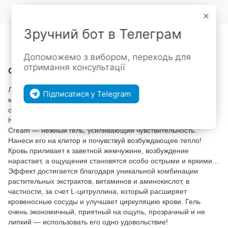
Войти
для отображения накопительной скидки
%
×
Зручний бот в Телеграм
В избранное
К сравнению
Допоможемо з вибором, переходь для
отримання консультації
Описание
Ласки клитора могут стать еще ярче! Хочешь получить
Підписатися у Telegram
максимум ощущений во время интимной близости и ощутить
свои лучшие оргазмы хоть в паре, хоть самостоятельно?
Нужно просто купить стимулятор для клитора Swiss Navy Viva
Cream — нежный гель, усиливающий чувствительность.
Нанеси его на клитор и почувствуй возбуждающее тепло!
Кровь приливает к заветной жемчужине, возбуждение
нарастает, а ощущения становятся особо острыми и яркими…
Эффект достигается благодаря уникальной комбинации
растительных экстрактов, витаминов и аминокислот, в
частности, за счет L-цитруллина, который расширяет
кровеносные сосуды и улучшает циркуляцию крови. Гель
очень экономичный, приятный на ощупь, прозрачный и не
липкий — использовать его одно удовольствие!