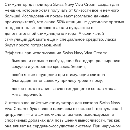
Стимулятор для клитора Swiss Navy Viva Cream создан для
женщин, которые хотят получать от близости все и немного
больше! Исследования показывают (согласно данным
производителя), что около 50% женщин не достигают оргазма
от одного только полового акта и нуждаются в
дополнительной стимуляции клитора. А если к этой
стимуляции добавить еще и специальное средство, ласки
будут просто потрясающими!
Эффекты при использовании Swiss Navy Viva Cream:
быстрое и сильное возбуждение благодаря расширению
сосудов и ускорению кровоснабжения;
особо яркие ощущения при стимуляции клитора
благодаря интенсивному приливу крови к нему;
легкое покалывание за счет входящего в состав масла
мяты перечной.
Интенсивное действие стимулятора для клитора Swiss Navy
Viva Cream обусловлено наличием в составе L-цитруллина. L-
цитруллин — это аминокислота, активно используемая в
спортивных добавках для повышения выносливости, так как
она влияет на сердечно-сосудистую систему. При наружном