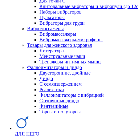
Для точки G
Клиторальные вибраторы и вибропули (до 12
Наборы вибраторов
Пульсаторы
Вибраторы для груди
Вибромассажеры
Вибромассажеры
Вибромассажеры-микрофоны
Товары для женского здоровья
Литература
Менструальные чаши
Тренажеры интимных мышц
Фаллоимитаторы и дилдо
Двусторонние, двойные
Дилдо
С семяизвержением
Реалистики
Фаллоимитаторы с вибрацией
Стеклянные дилдо
Фэнтезийные
Торсы и полуторсы
ДЛЯ НЕГО