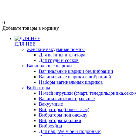
0
Добавьте товары в корзину
ДЛЯ НЕЕ
Женские вакуумные помпы
Для вагины и клитора
Для груди и сосков
Вагинальные шарики
Вагинальные шарики без вибрации
Вагинальные шарики с вибрацией
Наборы вагинальных шариков
Вибраторы
Hi-tech игрушки (смарт, теледильдоника,секс
Вагинально-клиторальные
Вакуумные
Вибраторы (более 12см)
Вибраторы под одежду
Вибраторы-кролики
Виброяйца
Для пар (We-vibe и подобные)