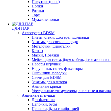
Полуторс (попа)
Попки
Ротики
Торс
Мужские попки
ДЛЯ ПАР
Аксессуары BDSM
Плети, стеки, флогеры, шлепалки
Зажимы для сосков и груди
Метелочки, щекоталки
Кляпы
Маски, Повязки
Мебель для секса, бдсм мебель, фиксаторы в 
Наборы игрушек
Наручники, скотч, фиксаторы
Ошейники, поводки
Свечи для BDSM
Зажимы для клитора
Анальные крюки
Уретральные стимуляторы, анальные и вагин
Анальные игрушки
Для фистинга
Цепочки, бусы
Цепочки, бусы с вибрацией