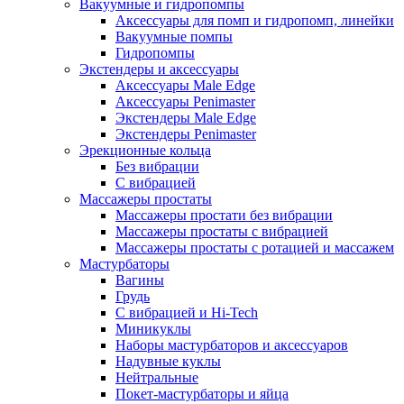
Вакуумные и гидропомпы
Аксессуары для помп и гидропомп, линейки
Вакуумные помпы
Гидропомпы
Экстендеры и аксессуары
Аксессуары Male Edge
Аксессуары Penimaster
Экстендеры Male Edge
Экстендеры Penimaster
Эрекционные кольца
Без вибрации
С вибрацией
Массажеры простаты
Массажеры простати без вибрации
Массажеры простаты с вибрацией
Массажеры простаты с ротацией и массажем
Мастурбаторы
Вагины
Грудь
С вибрацией и Hi-Tech
Миникуклы
Наборы мастурбаторов и аксессуаров
Надувные куклы
Нейтральные
Покет-мастурбаторы и яйца