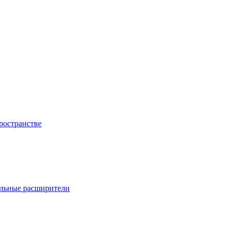
пространстве
альные расширители