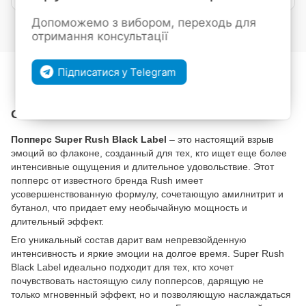
Допоможемо з вибором, переходь для
Войти
для отображения накопительной скидки
%
отримання консультації
В избранное
К сравнению
Підписатися у Telegram
Описание
Попперс Super Rush Black Label
– это настоящий взрыв
эмоций во флаконе, созданный для тех, кто ищет еще более
интенсивные ощущения и длительное удовольствие. Этот
попперс от известного бренда Rush имеет
усовершенствованную формулу, сочетающую амилнитрит и
бутанол, что придает ему необычайную мощность и
длительный эффект.
Его уникальный состав дарит вам непревзойденную
интенсивность и яркие эмоции на долгое время. Super Rush
Black Label идеально подходит для тех, кто хочет
почувствовать настоящую силу попперсов, дарящую не
только мгновенный эффект, но и позволяющую наслаждаться