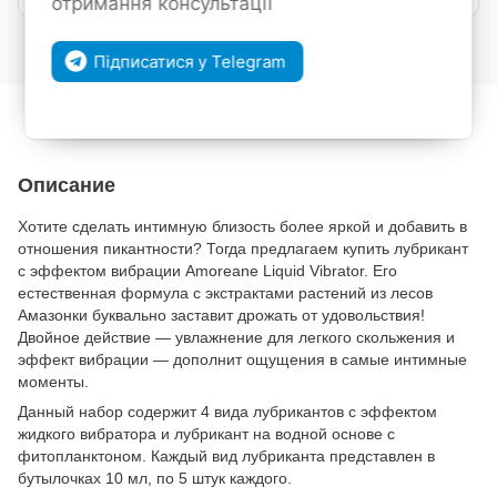
отримання консультації
Войти
для отображения накопительной скидки
%
Підписатися у Telegram
В избранное
К сравнению
Описание
Хотите сделать интимную близость более яркой и добавить в
отношения пикантности? Тогда предлагаем купить лубрикант
с эффектом вибрации Amoreane Liquid Vibrator. Его
естественная формула с экстрактами растений из лесов
Амазонки буквально заставит дрожать от удовольствия!
Двойное действие — увлажнение для легкого скольжения и
эффект вибрации — дополнит ощущения в самые интимные
моменты.
Данный набор содержит 4 вида лубрикантов с эффектом
жидкого вибратора и лубрикант на водной основе с
фитопланктоном. Каждый вид лубриканта представлен в
бутылочках 10 мл, по 5 штук каждого.