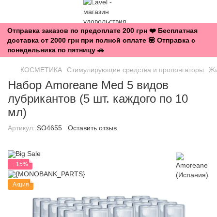
Отправка заказов по предоплате 200 грн ❤️ Бесплатная
доставка от 2000 грн при полной оплате 💟 Отправка с
понедельника по пятницу 🚗
КОСМЕТИКА
Стимулирующие средства и пролонгаторы
Жи
Набор Amoreane Med 5 видов
лубрикантов (5 шт. каждого по 10
мл)
Артикул:
SO4655
Оставить отзыв
−15%
Акция