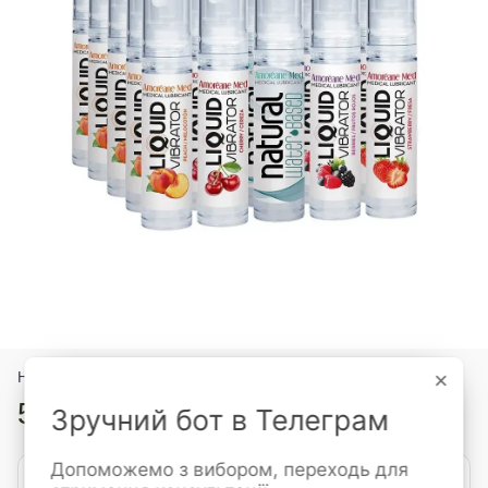
×
Нет в наличии
5 099 грн
Зручний бот в Телеграм
5 999 грн
Допоможемо з вибором, переходь для
Сообщить, когда появится