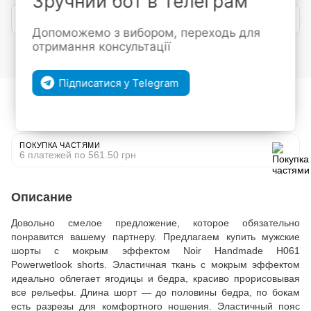
Зручний бот в Телеграм
Покупка частями от mono
Допоможемо з вибором, переходь для
отримання консультації
Войти
для отображения накопительной скидки
%
Підписатися у Telegram
В избранное
К сравнению
ПОКУПКА ЧАСТЯМИ
6 платежей по 561.50 грн
Описание
Довольно смелое предложение, которое обязательно
понравится вашему партнеру. Предлагаем купить мужские
шорты с мокрым эффектом Noir Handmade H061
Powerwetlook shorts. Эластичная ткань с мокрым эффектом
идеально облегает ягодицы и бедра, красиво прорисовывая
все рельефы. Длина шорт — до половины бедра, по бокам
есть разрезы для комфортного ношения. Эластичный пояс