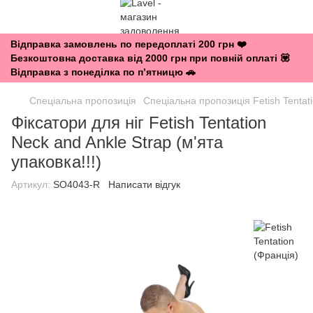
Відправка замовлень по передоплаті 200 грн ❤️
Безкоштовна доставка від 2000 грн при повній оплаті 💟
Відправка з понеділка по п’ятницю 🚗
Спеціальна пропозиція
Спеціальна пропозиція Fetish Tentat
Фіксатори для ніг Fetish Tentation
Neck and Ankle Strap (м'ята
упаковка!!!)
Артикул:
SO4043-R
Написати відгук