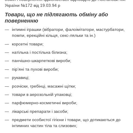
України №172 від 19.03.94 р
Товари, що не підлягають обміну або
поверненню
інтимні іграшки (вібратори, фалоімітатори, мастурбатори,
помпи, ерекційні кільця, секс-ляльки та ін.)
корсетні товари;
натільна і постільна білизна;
панчішно-шкарпеткові вироби;
пір’яні та пухові вироби;
рукавиці;
розчіски, гребінці, масажні щітки;
товари в аерозольній упаковці;
парфюмерно-косметичні вироби;
лікарські препарати і засоби;
предмети особистої гігієни і товари, що дотикаються до
інтимних частин тіла та слизових;