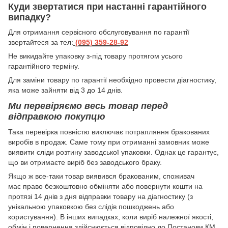
Куди звертатися при настанні гарантійного
випадку?
Для отримання сервісного обслуговування по гарантії
звертайтеся за тел:
(095) 359-28-
92
Hе викидайте упаковку з-під товару протягом усього
гарантійного терміну.
Для заміни товару по гарантії необхідно провести діагностику,
яка може зайняти від 3 до 14 днів.
Ми перевіряємо весь товар перед
відправкою покупцю
Така перевірка повністю виключає потрапляння бракованих
виробів в продаж. Саме тому при отриманні замовник може
виявити сліди розтину заводської упаковки. Однак це гарантує,
що ви отримаєте виріб без заводського браку.
Якщо ж все-таки товар виявився бракованим, споживач
має право безкоштовно обміняти або повернути кошти на
протязі 14 днів з дня відправки товару на діагностику (з
унікальною упаковкою без слідів пошкоджень або
користування). В інших випадках, коли виріб належної якості,
обмін і повернення здійснюється відповідно до Постанови КМ