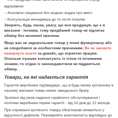
відправкою
– Анонімне пакування без жодних згадок про вміст
– Консультація менеджера до та після покупки
Зверніть, будь ласка, увагу, що вся продукція, що є в
магазині - інтимна, тому придбаний товар не підлягає
обміну без належної причини.
Якщо вас не задовольнив товар у плані функціоналу або
не сподобався за особистими причинами,
Ви не зможете
повернути кошти
за девайс, що коректно працює.
Оскільки іграшки контактують із тілом та інтимними
зонами, то згідно із законодавством не піддаються
обміну.
Товари, на які надається гарантія
Гарантія виробника підтверджує, що в будь-якому купленому в
нашому магазині товар немає заводського браку.
Залежно від умов надання сервісного обслуговування і
політики виробника термін гарантії - від 14 днів до 12 місяців.
При отриманні купленого товару обов'язково впевніться у
відсутності дефектів. Перевіряйте комплектність відповідно до