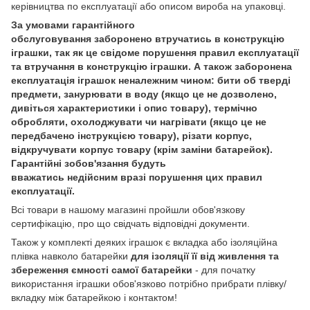
керівництва по експлуатації або описом вироба на упаковці.
За умовами гарантійного
обслуговування заборонено втручатись в конструкцію
іграшки, так як це свідоме порушення правил експлуатації
та втручання в конструкцію іграшки. А також заборонена
експлуатація іграшок неналежним чином: бити об тверді
предмети, занурювати в воду (якщо це не дозволено,
дивіться характеристики і опис товару), термічно
обробляти, охолоджувати чи нагрівати (якщо це не
передбачено інструкцією товару), різати корпус,
відкручувати корпус товару (крім заміни батарейок).
Гарантійні зобов'язання будуть
вважатись недійсним вразі порушення цих правил
експлуатації.
Всі товари в нашому магазині пройшли обов'язкову
сертифікацію, про що свідчать відповідні документи.
Також у комплекті деяких іграшок є вкладка або ізоляційна
плівка навколо батарейки
для ізоляції її від живлення та
збереження ємності самої батарейки
- для початку
використання іграшки обов'язково потрібно прибрати плівку/
вкладку між батарейкою і контактом!