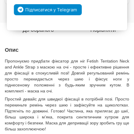
Підписатися у Telegram
Увійти
для відображення накопичувальної знижки
%
До обраного
Порівняти
Опис
Пропонуємо придбати фіксатор для ніг Fetish Tentation Neck
and Ankle Strap з маскою на очі - просте і ефективне рішення
для фіксації в спокусливій позі! Довгий регульований ремінь
просто перекидається через шию і фіксує ноги у
піднесеному положенні з будь-яким зручним кутом. В
комплекті - маска на очі.
Простий девайс для швидкої фіксації в потрібній позі. Просто
перекиньте ремінь через шию і зафіксуйте на щиколотках.
Підтягніть по довжині. Готово! Частина, яка прилягає до шиї,
більш широка і м'яка, покрита синтетичним хутром для
комфорту і безпеки. Маска для депривації зору зробить гру ще
більш захоплюючою!