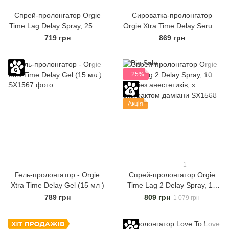
Спрей-пролонгатор Orgie
Сироватка-пролонгатор
Time Lag Delay Spray, 25 мл,
Orgie Xtra Time Delay Serum,
без анестетиків, з
15 мл, без анестетиків, на
719 грн
869 грн
пантенолом
силіконовій основі
−25%
Акція
1
Гель-пролонгатор - Orgie
Спрей-пролонгатор Orgie
Xtra Time Delay Gel (15 мл )
Time Lag 2 Delay Spray, 10
мл, без анестетиків, з
789 грн
809 грн
1 079 грн
екстрактом даміани