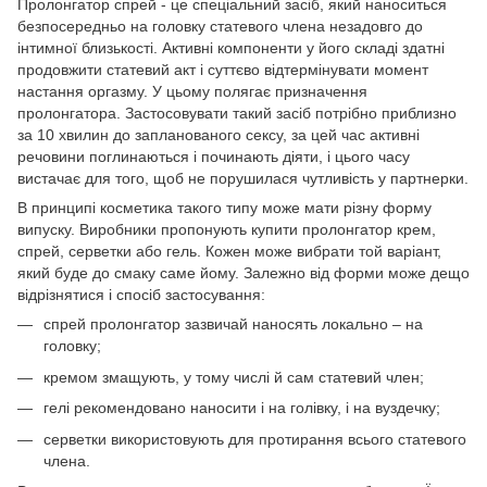
Пролонгатор спрей - це спеціальний засіб, який наноситься
безпосередньо на головку статевого члена незадовго до
інтимної близькості. Активні компоненти у його складі здатні
продовжити статевий акт і суттєво відтермінувати момент
настання оргазму. У цьому полягає призначення
пролонгатора. Застосовувати такий засіб потрібно приблизно
за 10 хвилин до запланованого сексу, за цей час активні
речовини поглинаються і починають діяти, і цього часу
вистачає для того, щоб не порушилася чутливість у партнерки.
В принципі косметика такого типу може мати різну форму
випуску. Виробники пропонують купити пролонгатор крем,
спрей, серветки або гель. Кожен може вибрати той варіант,
який буде до смаку саме йому. Залежно від форми може дещо
відрізнятися і спосіб застосування:
спрей пролонгатор зазвичай наносять локально – на
головку;
кремом змащують, у тому числі й сам статевий член;
гелі рекомендовано наносити і на голівку, і на вуздечку;
серветки використовують для протирання всього статевого
члена.