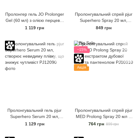
Пролонгер гель JO Prolonger
Пролонгувальний спрей pjur
Gel (60 мл) з олією перцевої
Superhero Spray 20 мл,
м’яти, гвоздикового перцю та
всотується в шкіру,
1 119 грн
849 грн
пачулів
натуральні компоненти
−15%
Акція
Пролонгувальний гель pjur
Пролонгувальний спрей pjur
Superhero Serum 20 мл,
MED Prolong Spray 20 мл із
створює невидиму плівку, що
екстрактом дубової кори та
1 129 грн
764 грн
899 грн
знижує чутливіст
пантенолом