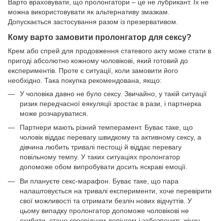
Варто враховувати, що пролонгатори – це не лубрикант. Їх не
можна використовувати як альтернативу змазкам.
Допускається застосування разом із презервативом.
Кому варто замовити пролонгатор для сексу?
Крем або спрей для продовження статевого акту може стати в
пригоді абсолютно кожному чоловікові, який готовий до
експериментів. Проте є ситуації, коли замовити його
необхідно. Така покупка рекомендована, якщо:
У чоловіка давно не було сексу. Звичайно, у такій ситуації
ризик передчасної еякуляції зростає в рази, і партнерка
може розчаруватися.
Партнери мають різний темперамент. Буває таке, що
чоловік віддає перевагу швидкому та активному сексу, а
дівчина любить тривалі пестощі й віддає перевагу
повільному темпу. У таких ситуаціях пролонгатор
допоможе обом випробувати досить яскраві емоції.
Ви плануєте секс-марафон. Буває таке, що пара
налаштовується на тривалі експерименти, хоче перевірити
свої можливості та отримати безліч нових відчуттів. У
цьому випадку пролонгатор допоможе чоловікові не
схибити, стане своєрідним допінгом і забезпечить жінку