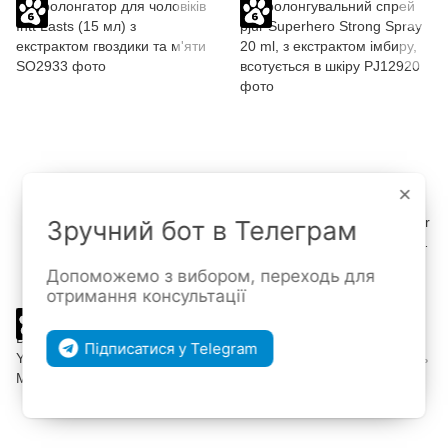
×
6
Пролонгатор для чоловіків
Пролонгувальний спрей pjur
Зручний бот в Телеграм
Intt Lasts (15 мл) з
Superhero Strong Spray 20
екстрактом гвоздики та м'яти
ml, з екстрактом імбиру,
729 грн
1 029 грн
Допоможемо з вибором, переходь для
всотується в шкіру
отримання консультації
−15%
Підписатися у Telegram
Акція