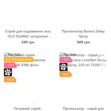
Спрей для подовження акту
Пролонгатор Boners Delay
OLO DryWell, натуральні
Spray
компоненти, 5 мл
239 грн
929 грн
−30%
−15%
Акція
Акція
1
Потужний спрей-
Пролонгатор - спрей для