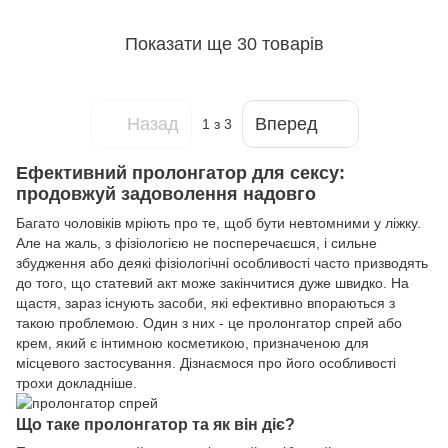
Показати ще 30 товарів
Назад
Вперед
1
з 3
Ефективний пролонгатор для сексу:
продовжуй задоволення надовго
Багато чоловіків мріють про те, щоб бути невтомними у ліжку.
Але на жаль, з фізіологією не посперечаєшся, і сильне
збудження або деякі фізіологічні особливості часто призводять
до того, що статевий акт може закінчитися дуже швидко. На
щастя, зараз існують засоби, які ефективно впораються з
такою проблемою. Один з них - це пролонгатор спрей або
крем, який є інтимною косметикою, призначеною для
місцевого застосування. Дізнаємося про його особливості
трохи докладніше.
Що таке пролонгатор та як він діє?