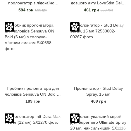
пролонгатор з лідокаїном
довшого акту LoveStim Delay
Stud 5000
Stud Spray, 150 ml
594 грн
461 грн
699 грн
659 грн
Пробник пролонгатора для
Пролонгатор - Stud Delay
чоловіків Sensuva ON Bold (6
Spray, 15 мл
мл) з солодко-м’ятним
189 грн
409 грн
смаком