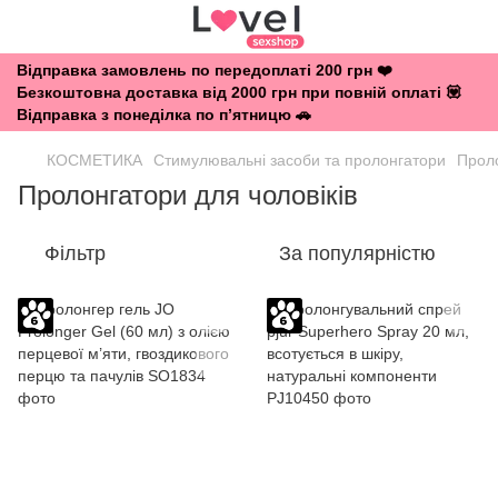
Відправка замовлень по передоплаті 200 грн ❤️
Безкоштовна доставка від 2000 грн при повній оплаті 💟
Відправка з понеділка по п’ятницю 🚗
КОСМЕТИКА
Стимулювальні засоби та пролонгатори
Проло
Пролонгатори для чоловіків
Фільтр
За популярністю