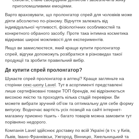
приголомшливими емоціями.
Варто враховувати, що пролонгатор спрей для чоловіків може
діяти абсолютно по-різному. Відчуття залежать від
індивідуальної чутливості, фізіологічних особливостей та
конкретного обраного засобу. Проте така інтимна косметика
відкриває широкі можливості для експериментів.
Якщо ви замислюєтеся, який краще купити пролонгатор
спрей, відгуки допоможуть розібратися в різновидах такої
продукції та зробити правильний вибір.
Де купити спрей пролонгатор?
Шукаєте спрей пролонгатор в аптеці? Краще загляньте на
сторінки
секс-шопу Lavel
. Тут в асортименті представлені
лише сертифіковані товари ТОП брендів, які відрізняються
високою якістю та проходять кілька стадій перевірки. Ви
можете вибрати зручний об'єм та оптимальну для себе форму
випуску. Водночас вартість усіх позицій на сайті інтернет-
магазину приємно тішить - багато товарів можна замовити тут
порівняно недорого.
Компанія Lavel здійснює доставку по всій Україні (в т.ч. у Київ,
Львів, Івано-Франківськ, Ужгород, Вінницю, Хмельницький та