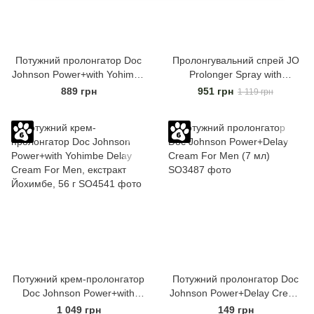
Потужний пролонгатор Doc
Пролонгувальний спрей JO
Johnson Power+with Yohimbe
Prolonger Spray with
Delay Spray For Men (59 мл)
Lidocaine (60 мл), не містить
889 грн
951 грн
1 119 грн
мінеральних масел
Потужний крем-пролонгатор
Потужний пролонгатор Doc
Doc Johnson Power+with
Johnson Power+Delay Cream
Yohimbe Delay Cream For
For Men (7 мл)
1 049 грн
149 грн