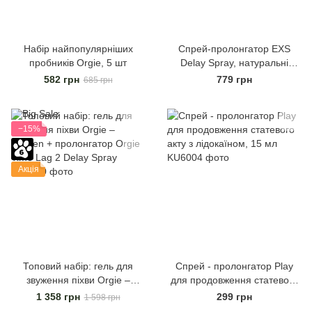
Набір найпопулярніших
Спрей-пролонгатор EXS
пробників Orgie, 5 шт
Delay Spray, натуральні
компоненти, 50 мл
582 грн
779 грн
685 грн
−15%
Акція
Топовий набір: гель для
Спрей - пролонгатор Play
звуження піхви Orgie –
для продовження статевого
Tighten + пролонгатор Orgie
акту з лідокаїном, 15 мл
1 358 грн
299 грн
1 598 грн
Time Lag 2 Delay Spray