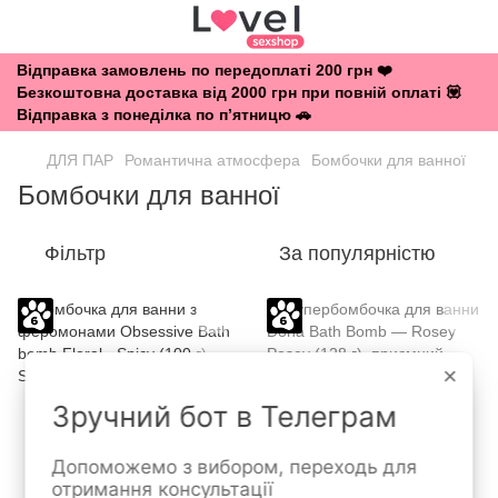
Відправка замовлень по передоплаті 200 грн ❤️
Безкоштовна доставка від 2000 грн при повній оплаті 💟
Відправка з понеділка по п’ятницю 🚗
ДЛЯ ПАР
Романтична атмосфера
Бомбочки для ванної
Бомбочки для ванної
Фільтр
За популярністю
×
Зручний бот в Телеграм
Допоможемо з вибором, переходь для
отримання консультації