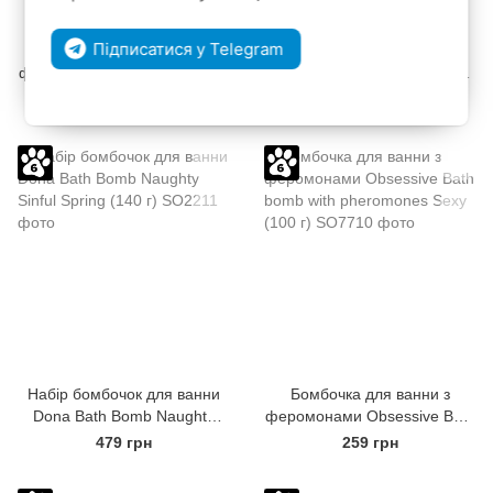
Підписатися у Telegram
Бомбочка для ванни з
Супербомбочка для ванни
феромонами Obsessive Bath
Dona Bath Bomb — Rosey
bomb Floral - Spicy (100 г)
Posey (128 г), приємний
319 грн
359 грн
аромат троянди
Набір бомбочок для ванни
Бомбочка для ванни з
Dona Bath Bomb Naughty
феромонами Obsessive Bath
Sinful Spring (140 г)
bomb with pheromones Sexy
479 грн
259 грн
(100 г)