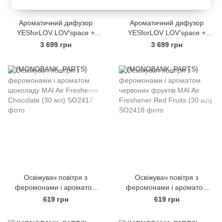
Ароматичний дифузор
Ароматичний дифузор
YESforLOV LOV'space +
YESforLOV LOV'space +
рефіл Bewitching Fragrance
рефіл Titillating Fragrance
3 699 грн
3 699 грн
Refill
Refill
Освіжувач повітря з
Освіжувач повітря з
феромонами і ароматом
феромонами і ароматом
шоколаду MAI Air Freshener
червоних фруктів MAI Air
619 грн
619 грн
Chocolate (30 мл)
Freshener Red Fruits (30 мл)