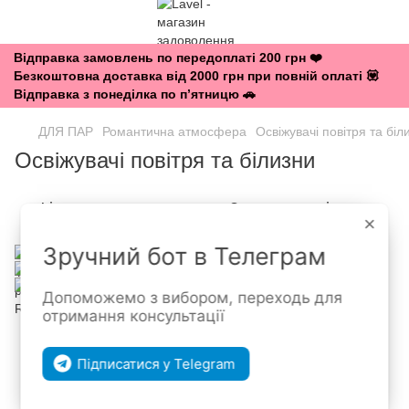
Відправка замовлень по передоплаті 200 грн ❤️
Безкоштовна доставка від 2000 грн при повній оплаті 💟
Відправка з понеділка по п’ятницю 🚗
ДЛЯ ПАР
Романтична атмосфера
Освіжувачі повітря та біл
Освіжувачі повітря та білизни
Фільтр
За популярністю
×
Зручний бот в Телеграм
Допоможемо з вибором, переходь для
отримання консультації
Підписатися у Telegram