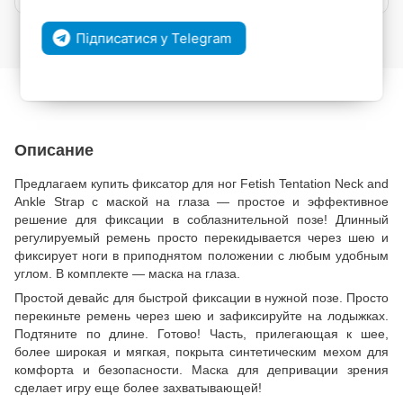
Підписатися у Telegram
Войти
для отображения накопительной скидки
%
В избранное
К сравнению
Описание
Предлагаем купить фиксатор для ног Fetish Tentation Neck and
Ankle Strap с маской на глаза — простое и эффективное
решение для фиксации в соблазнительной позе! Длинный
регулируемый ремень просто перекидывается через шею и
фиксирует ноги в приподнятом положении с любым удобным
углом. В комплекте — маска на глаза.
Простой девайс для быстрой фиксации в нужной позе. Просто
перекиньте ремень через шею и зафиксируйте на лодыжках.
Подтяните по длине. Готово! Часть, прилегающая к шее,
более широкая и мягкая, покрыта синтетическим мехом для
комфорта и безопасности. Маска для депривации зрения
сделает игру еще более захватывающей!