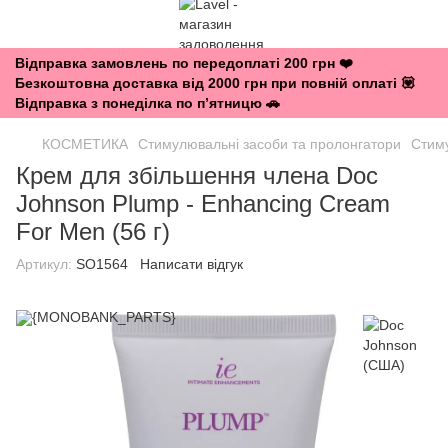
Відправка замовлень по передоплаті 200 грн ❤️
Безкоштовна доставка від 2000 грн при повній оплаті 💟
Відправка з понеділка по п’ятницю 🚗
КОСМЕТИКА
Стимулювальні засоби та пролонгатори
Стиму
Крем для збільшення члена Doc
Johnson Plump - Enhancing Cream
For Men (56 г)
Артикул:
SO1564
Написати відгук