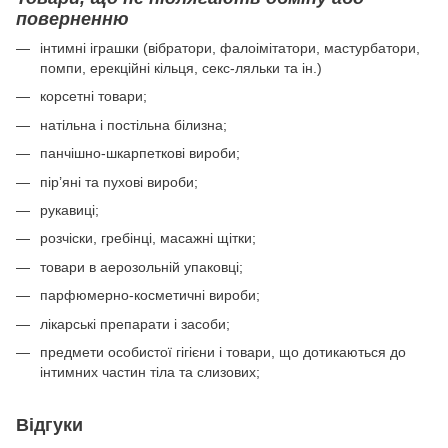
поверненню
інтимні іграшки (вібратори, фалоімітатори, мастурбатори,
помпи, ерекційні кільця, секс-ляльки та ін.)
корсетні товари;
натільна і постільна білизна;
панчішно-шкарпеткові вироби;
пір’яні та пухові вироби;
рукавиці;
розчіски, гребінці, масажні щітки;
товари в аерозольній упаковці;
парфюмерно-косметичні вироби;
лікарські препарати і засоби;
предмети особистої гігієни і товари, що дотикаються до
інтимних частин тіла та слизових;
Відгуки