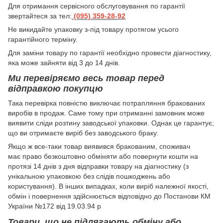
Для отримання сервісного обслуговування по гарантії
звертайтеся за тел:
(095) 359-28-
92
Hе викидайте упаковку з-під товару протягом усього
гарантійного терміну.
Для заміни товару по гарантії необхідно провести діагностику,
яка може зайняти від 3 до 14 днів.
Ми перевіряємо весь товар перед
відправкою покупцю
Така перевірка повністю виключає потрапляння бракованих
виробів в продаж. Саме тому при отриманні замовник може
виявити сліди розтину заводської упаковки. Однак це гарантує,
що ви отримаєте виріб без заводського браку.
Якщо ж все-таки товар виявився бракованим, споживач
має право безкоштовно обміняти або повернути кошти на
протязі 14 днів з дня відправки товару на діагностику (з
унікальною упаковкою без слідів пошкоджень або
користування). В інших випадках, коли виріб належної якості,
обмін і повернення здійснюється відповідно до Постанови КМ
України №172 від 19.03.94 р
Товари, що не підлягають обміну або