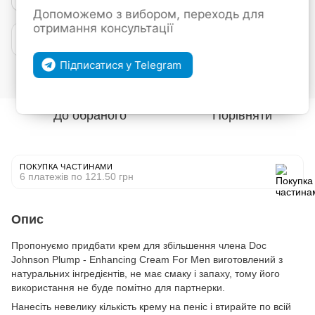
Допоможемо з вибором, переходь для
отримання консультації
Покупка частинами від mono
Підписатися у Telegram
Увійти
для відображення накопичувальної знижки
%
До обраного
Порівняти
ПОКУПКА ЧАСТИНАМИ
6 платежів по 121.50 грн
Опис
Пропонуємо придбати крем для збільшення члена Doc
Johnson Plump - Enhancing Cream For Men виготовлений з
натуральних інгредієнтів, не має смаку і запаху, тому його
використання не буде помітно для партнерки.
Нанесіть невелику кількість крему на пеніс і втирайте по всій