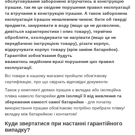
обслуговування заборонено втручатись в конструкцію
іграшки, так як це свідоме порушення правил експлуатації
та втручання в конструкцію іграшки. А також заборонена
експлуатація іграшок неналежним чином: бити об тверді
предмети, занурювати в воду (якщо це не дозволено,
дивіться характеристики і опис товару), термічно
обробляти, охолоджувати чи нагрівати (якщо це не
передбачено інструкцією товару), різати корпус,
відкручувати корпус товару (крім заміни батарейок).
Гарантійні зобов'язання будуть
вважатись недійсним вразі порушення цих правил
експлуатації.
Всі товари в нашому магазині пройшли обов'язкову
сертифікацію, про що свідчать відповідні документи.
Також у комплекті деяких іграшок є вкладка або ізоляційна
плівка навколо батарейки
для ізоляції її від живлення та
збереження ємності самої батарейки
- для початку
використання іграшки обов'язково потрібно прибрати плівку/
вкладку між батарейкою і контактом!
Куди звертатися при настанні гарантійного
випадку?