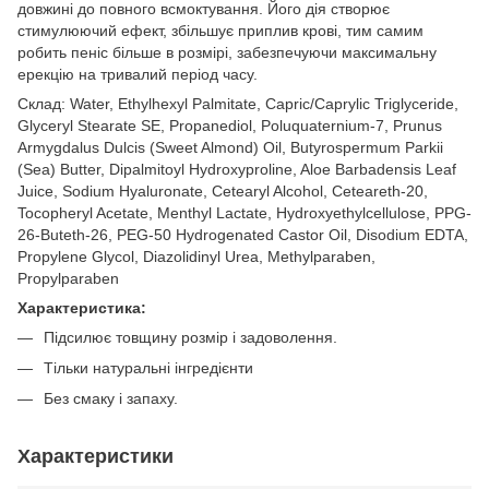
довжині до повного всмоктування. Його дія створює
стимулюючий ефект, збільшує приплив крові, тим самим
робить пеніс більше в розмірі, забезпечуючи максимальну
ерекцію на тривалий період часу.
Склад: Water, Ethylhexyl Palmitate, Capric/Caprylic Triglyceride,
Glyceryl Stearate SE, Propanediol, Poluquaternium-7, Prunus
Armygdalus Dulcis (Sweet Almond) Oil, Butyrospermum Parkii
(Sea) Butter, Dipalmitoyl Hydroxyproline, Aloe Barbadensis Leaf
Juice, Sodium Hyaluronate, Cetearyl Alcohol, Ceteareth-20,
Tocopheryl Acetate, Menthyl Lactate, Hydroxyethylcellulose, PPG-
26-Buteth-26, PEG-50 Hydrogenated Castor Oil, Disodium EDTA,
Propylene Glycol, Diazolidinyl Urea, Methylparaben,
Propylparaben
Характеристика:
Підсилює товщину розмір і задоволення.
Тільки натуральні інгредієнти
Без смаку і запаху.
Характеристики