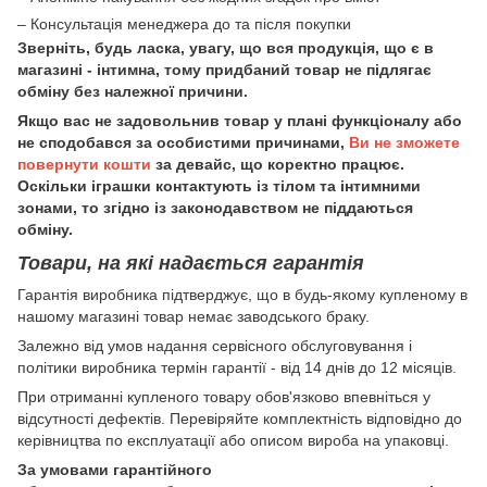
– Консультація менеджера до та після покупки
Зверніть, будь ласка, увагу, що вся продукція, що є в
магазині - інтимна, тому придбаний товар не підлягає
обміну без належної причини.
Якщо вас не задовольнив товар у плані функціоналу або
не сподобався за особистими причинами,
Ви не зможете
повернути кошти
за девайс, що коректно працює.
Оскільки іграшки контактують із тілом та інтимними
зонами, то згідно із законодавством не піддаються
обміну.
Товари, на які надається гарантія
Гарантія виробника підтверджує, що в будь-якому купленому в
нашому магазині товар немає заводського браку.
Залежно від умов надання сервісного обслуговування і
політики виробника термін гарантії - від 14 днів до 12 місяців.
При отриманні купленого товару обов'язково впевніться у
відсутності дефектів. Перевіряйте комплектність відповідно до
керівництва по експлуатації або описом вироба на упаковці.
За умовами гарантійного