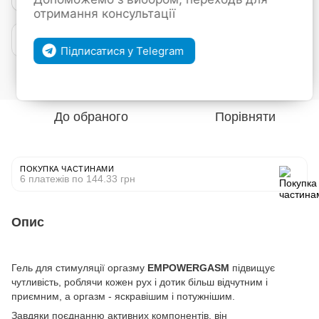
отримання консультації
Покупка частинами від mono
Підписатися у Telegram
Увійти
для відображення накопичувальної знижки
%
До обраного
Порівняти
ПОКУПКА ЧАСТИНАМИ
6 платежів по 144.33 грн
Опис
Гель для стимуляції оргазму
EMPOWERGASM
підвищує
чутливість, роблячи кожен рух і дотик більш відчутним і
приємним, а оргазм - яскравішим і потужнішим.
Завдяки поєднанню активних компонентів, він