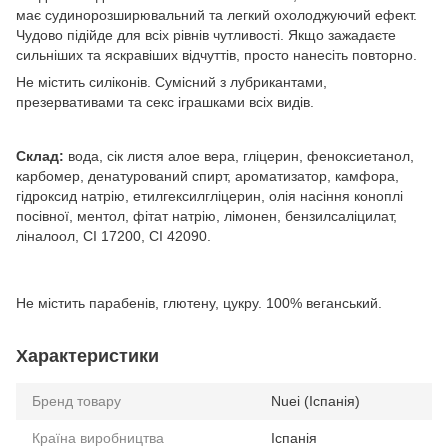
має судинорозширювальний та легкий охолоджуючий ефект.
Чудово підійде для всіх рівнів чутливості. Якщо зажадаєте
сильніших та яскравіших відчуттів, просто нанесіть повторно.
Не містить силіконів. Сумісний з лубрикантами,
презервативами та секс іграшками всіх видів.
Склад:
вода, сік листя алое вера, гліцерин, феноксиетанол,
карбомер, денатурований спирт, ароматизатор, камфора,
гідроксид натрію, етилгексилгліцерин, олія насіння коноплі
посівної, ментол, фітат натрію, лімонен, бензилсаліцилат,
ліналоол, CI 17200, CI 42090.
Не містить парабенів, глютену, цукру. 100% веганський.
Характеристики
Бренд товару
Nuei (Іспанія)
Країна виробництва
Іспанія