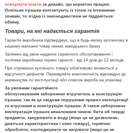
повернути кошти
за девайс, що коректно працює.
Оскільки іграшки контактують із тілом та інтимними
зонами, то згідно із законодавством не піддаються
обміну.
Товари, на які надається гарантія
Гарантія виробника підтверджує, що в будь-якому купленому в
нашому магазині товар немає заводського браку.
Залежно від умов надання сервісного обслуговування і
політики виробника термін гарантії - від 14 днів до 12 місяців.
При отриманні купленого товару обов'язково впевніться у
відсутності дефектів. Перевіряйте комплектність відповідно до
керівництва по експлуатації або описом вироба на упаковці.
За умовами гарантійного
обслуговування заборонено втручатись в конструкцію
іграшки, так як це свідоме порушення правил експлуатації
та втручання в конструкцію іграшки. А також заборонена
експлуатація іграшок неналежним чином: бити об тверді
предмети, занурювати в воду (якщо це не дозволено,
дивіться характеристики і опис товару), термічно
обробляти, охолоджувати чи нагрівати (якщо це не