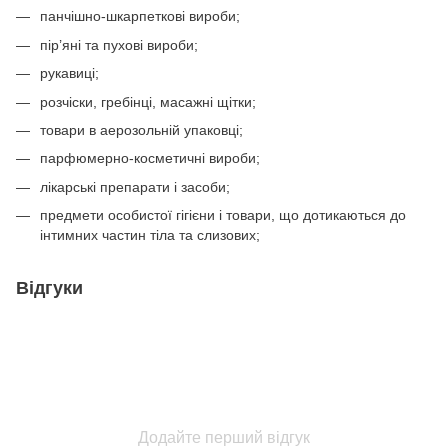
панчішно-шкарпеткові вироби;
пір’яні та пухові вироби;
рукавиці;
розчіски, гребінці, масажні щітки;
товари в аерозольній упаковці;
парфюмерно-косметичні вироби;
лікарські препарати і засоби;
предмети особистої гігієни і товари, що дотикаються до
інтимних частин тіла та слизових;
Відгуки
Додайте перший відгук