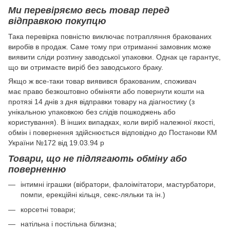
Ми перевіряємо весь товар перед
відправкою покупцю
Така перевірка повністю виключає потрапляння бракованих
виробів в продаж. Саме тому при отриманні замовник може
виявити сліди розтину заводської упаковки. Однак це гарантує,
що ви отримаєте виріб без заводського браку.
Якщо ж все-таки товар виявився бракованим, споживач
має право безкоштовно обміняти або повернути кошти на
протязі 14 днів з дня відправки товару на діагностику (з
унікальною упаковкою без слідів пошкоджень або
користування). В інших випадках, коли виріб належної якості,
обмін і повернення здійснюється відповідно до Постанови КМ
України №172 від 19.03.94 р
Товари, що не підлягають обміну або
поверненню
інтимні іграшки (вібратори, фалоімітатори, мастурбатори,
помпи, ерекційні кільця, секс-ляльки та ін.)
корсетні товари;
натільна і постільна білизна;