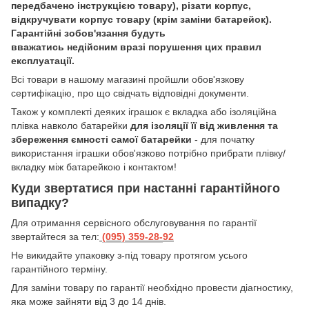
передбачено інструкцією товару), різати корпус,
відкручувати корпус товару (крім заміни батарейок).
Гарантійні зобов'язання будуть
вважатись недійсним вразі порушення цих правил
експлуатації.
Всі товари в нашому магазині пройшли обов'язкову
сертифікацію, про що свідчать відповідні документи.
Також у комплекті деяких іграшок є вкладка або ізоляційна
плівка навколо батарейки
для ізоляції її від живлення та
збереження ємності самої батарейки
- для початку
використання іграшки обов'язково потрібно прибрати плівку/
вкладку між батарейкою і контактом!
Куди звертатися при настанні гарантійного
випадку?
Для отримання сервісного обслуговування по гарантії
звертайтеся за тел:
(095) 359-28-
92
Hе викидайте упаковку з-під товару протягом усього
гарантійного терміну.
Для заміни товару по гарантії необхідно провести діагностику,
яка може зайняти від 3 до 14 днів.