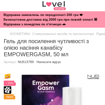
Відправка замовлень по передоплаті 200 грн ❤️
Безкоштовна доставка від 2000 грн при повній оплаті 💟
Відправка з понеділка по п’ятницю 🚗
КОСМЕТИКА
Стимулювальні засоби та пролонгатори
Рідки
Гель для посилення чутливості з
олією насіння канабісу
EMPOWERGASM, 50 мл
Артикул:
NU513789
Написати відгук
−15%
Акція