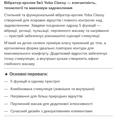
Вібратор-кролик 5в1 Yoba Classy — елегантність,
технології та максимум задоволення
Стильний та функціональний вібратор-кролик Yoba Classy
створений для яскравих відчуттів і повного контролю над
задоволенням. Завдяки поєднанню одразу 5 функцій —
вібрації, ротації, пульсації, перлинного масажу та нагрівання
— пристрій забезпечує різноманітні сценарії стимуляції.
М’який на дотик силікон преміум-класу приємний до тіла, а
ергономічна форма ідеально повторює контури для
максимального комфорту. Додатковий відросток забезпечує
точну стимуляцію, а внутрішні кульки створюють ефект
глибокого масажу.
🔸 Основні переваги:
5 функцій в одному пристрої
Комбінована стимуляція (зовнішня та внутрішня)
Нагрівання для більш природних відчуттів
Перлинний масаж для додаткової інтенсивності
Сучасний дизайн з декоративними елементами