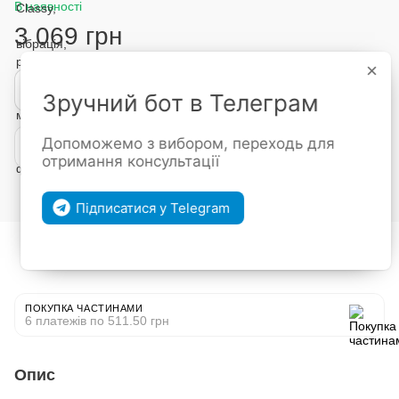
В наявності
3 069 грн
×
Купити
Зручний бот в Телеграм
Допоможемо з вибором, переходь для
Покупка частинами від mono
отримання консультації
Увійти
для відображення накопичувальної знижки
%
Підписатися у Telegram
До обраного
Порівняти
ПОКУПКА ЧАСТИНАМИ
6 платежів по 511.50 грн
Опис