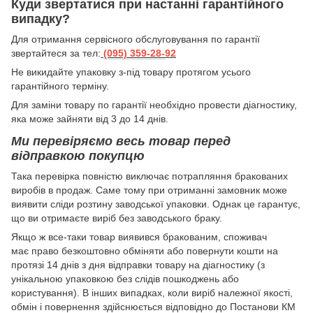
Куди звертатися при настанні гарантійного
випадку?
Для отримання сервісного обслуговування по гарантії
звертайтеся за тел:
(095) 359-28-
92
Hе викидайте упаковку з-під товару протягом усього
гарантійного терміну.
Для заміни товару по гарантії необхідно провести діагностику,
яка може зайняти від 3 до 14 днів.
Ми перевіряємо весь товар перед
відправкою покупцю
Така перевірка повністю виключає потрапляння бракованих
виробів в продаж. Саме тому при отриманні замовник може
виявити сліди розтину заводської упаковки. Однак це гарантує,
що ви отримаєте виріб без заводського браку.
Якщо ж все-таки товар виявився бракованим, споживач
має право безкоштовно обміняти або повернути кошти на
протязі 14 днів з дня відправки товару на діагностику (з
унікальною упаковкою без слідів пошкоджень або
користування). В інших випадках, коли виріб належної якості,
обмін і повернення здійснюється відповідно до Постанови КМ