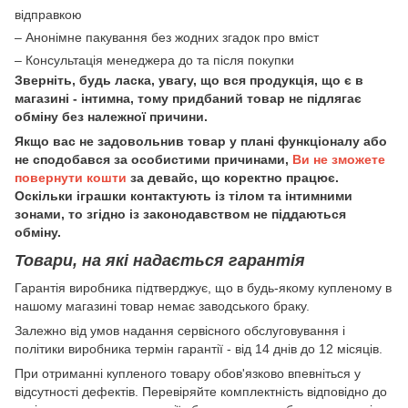
відправкою
– Анонімне пакування без жодних згадок про вміст
– Консультація менеджера до та після покупки
Зверніть, будь ласка, увагу, що вся продукція, що є в
магазині - інтимна, тому придбаний товар не підлягає
обміну без належної причини.
Якщо вас не задовольнив товар у плані функціоналу або
не сподобався за особистими причинами,
Ви не зможете
повернути кошти
за девайс, що коректно працює.
Оскільки іграшки контактують із тілом та інтимними
зонами, то згідно із законодавством не піддаються
обміну.
Товари, на які надається гарантія
Гарантія виробника підтверджує, що в будь-якому купленому в
нашому магазині товар немає заводського браку.
Залежно від умов надання сервісного обслуговування і
політики виробника термін гарантії - від 14 днів до 12 місяців.
При отриманні купленого товару обов'язково впевніться у
відсутності дефектів. Перевіряйте комплектність відповідно до