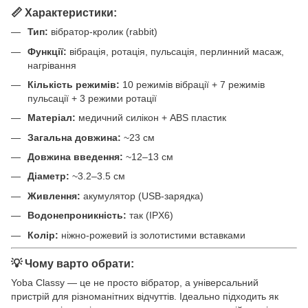
📏 Характеристики:
Тип:
вібратор-кролик (rabbit)
Функції:
вібрація, ротація, пульсація, перлинний масаж,
нагрівання
Кількість режимів:
10 режимів вібрації + 7 режимів
пульсації + 3 режими ротації
Матеріал:
медичний силікон + ABS пластик
Загальна довжина:
~23 см
Довжина введення:
~12–13 см
Діаметр:
~3.2–3.5 см
Живлення:
акумулятор (USB-зарядка)
Водонепроникність:
так (IPX6)
Колір:
ніжно-рожевий із золотистими вставками
💡 Чому варто обрати:
Yoba Classy — це не просто вібратор, а універсальний
пристрій для різноманітних відчуттів. Ідеально підходить як