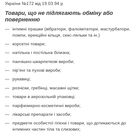
України №172 від 19.03.94 р
Товари, що не підлягають обміну або
поверненню
інтимні іграшки (вібратори, фалоімітатори, мастурбатори,
помпи, ерекційні кільця, секс-ляльки та ін.)
корсетні товари;
натільна і постільна білизна;
панчішно-шкарпеткові вироби;
пір’яні та пухові вироби;
рукавиці;
розчіски, гребінці, масажні щітки;
товари в аерозольній упаковці;
парфюмерно-косметичні вироби;
лікарські препарати і засоби;
предмети особистої гігієни і товари, що дотикаються до
інтимних частин тіла та слизових;