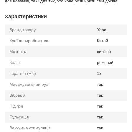
для новачків, так і для тих, хто хоче розширити свій досвід.
Характеристики
Бренд товару
Yoba
Країна виробництва
Китай
Матеріал
силікон
Колір
рожевий
Гарантія (міс)
12
Масажувальний рух
так
Вібрація
так
Підігрів
так
Пульсація
так
Вакуумна стимуляція
так