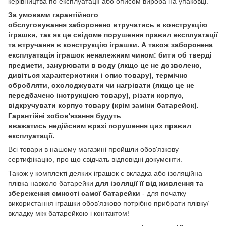
керівництва по експлуатації або описом вироба на упаковці.
За умовами гарантійного
обслуговування заборонено втручатись в конструкцію
іграшки, так як це свідоме порушення правил експлуатації
та втручання в конструкцію іграшки. А також заборонена
експлуатація іграшок неналежним чином: бити об тверді
предмети, занурювати в воду (якщо це не дозволено,
дивіться характеристики і опис товару), термічно
обробляти, охолоджувати чи нагрівати (якщо це не
передбачено інструкцією товару), різати корпус,
відкручувати корпус товару (крім заміни батарейок).
Гарантійні зобов'язання будуть
вважатись недійсним вразі порушення цих правил
експлуатації.
Всі товари в нашому магазині пройшли обов'язкову
сертифікацію, про що свідчать відповідні документи.
Також у комплекті деяких іграшок є вкладка або ізоляційна
плівка навколо батарейки
для ізоляції її від живлення та
збереження ємності самої батарейки
- для початку
використання іграшки обов'язково потрібно прибрати плівку/
вкладку між батарейкою і контактом!