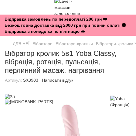
Відправка замовлень по передоплаті 200 грн ❤️
Безкоштовна доставка від 2000 грн при повній оплаті 💟
Відправка з понеділка по п’ятницю 🚗
ДЛЯ НЕЇ
Вібратори
Вібратори-кролики
Вібратори-кролики 
Вібратор-кролик 5в1 Yoba Classy, ​​
вібрація, ротація, пульсація,
перлинний масаж, нагрівання
Артикул:
SX3983
Написати відгук