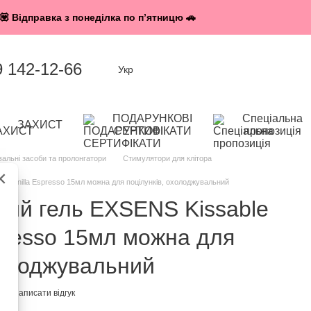
💟 Відправка з понеділка по п’ятницю 🚗
9 142-12-66
Укр
ПОДАРУНКОВІ
Спеціальна
ЗАХИСТ
СЕРТИФІКАТИ
пропозиція
альні засоби та пролонгатори
Стимулятори для клітора
×
)
t Vanilla Espresso 15мл можна для поцілунків, охолоджувальний
ий гель EXSENS Kissable
spresso 15мл можна для
холоджувальний
8
Написати відгук