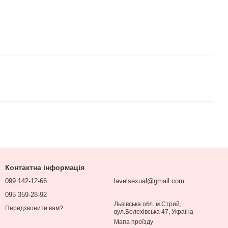
Контактна інформація
099 142-12-66
lavelsexual@gmail.com
095 359-28-92
Львівська обл. м.Стрий,
Передзвонити вам?
вул.Болехівська 47, Україна
Мапа проїзду