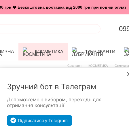
 грн ❤️ Безкоштовна доставка від 2000 грн при повній оплаті 
09
ЛИЗНА
КОСМЕТИКА
ЛУБРИКАНТИ
Секс шоп
КОСМЕТИКА
Стимулюв
Стимулятори для клітора Exsens (Франція
Стимулювальний гель EXSENS Kissable Ho
Стимулювальн
Зручний бот в Телеграм
Hot Vanilla E
Допоможемо з вибором, переходь для
отримання консультації
поцілунків, о
Підписатися у Telegram
Немає в наявності
Артикул: SO236