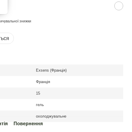
ичувальної знижки
ться
Exsens (Франція)
Франція
15
гель
охолоджувальне
нтія
Повернення