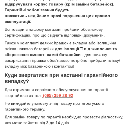
відкручувати корпус товару (крім заміни батарейок).
Гарантійні зобов'язання будуть
вважатись недійсним вразі порушення цих правил
експлуатації.
Всі товари в нашому магазині пройшли обов'язкову
сертифікацію, про що свідчать відповідні документи.
Також у комплекті деяких іграшок є вкладка або ізоляційна
плівка навколо батарейки
для ізоляції її від живлення та
збереження ємності самої батарейки
- для початку
використання іграшки обов'язково потрібно прибрати плівку/
вкладку між батарейкою і контактом!
Куди звертатися при настанні гарантійного
випадку?
Для отримання сервісного обслуговування по гарантії
звертайтеся за тел:
(095) 359-28-
92
Hе викидайте упаковку з-під товару протягом усього
гарантійного терміну.
Для заміни товару по гарантії необхідно провести діагностику,
яка може зайняти від 3 до 14 днів.