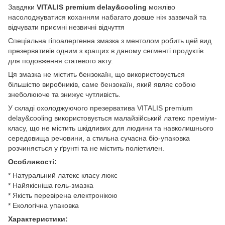
Завдяки
VITALIS premium delay&cooling
можліво
насолоджуватися коханням набагато довше ніж зазвичай та
відчувати приємні незвичні відчуття
Спеціальна гіпоалергенна змазка з ментолом робить цей вид
презервативів одним з кращих в даному сегменті продуктів
для подовження статевого акту.
Ця змазка не містить бензокаїн, що використовується
більшістю виробників, саме бензокаїн, який являє собою
знеболююче та знижує чутливість.
У складі охолоджуючого презерватива VITALIS premium
delay&cooling використовується малайзійський латекс преміум-
класу, що не містить шкідливих для людини та навколишнього
середовища речовини, а стильна сучасна біо-упаковка
розчиняється у ґрунті та не містить поліетилен.
Особливості:
* Натуральний латекс класу люкс
* Найякісніша гель-змазка
* Якість перевірена електронікою
* Екологічна упаковка
Характеристики: