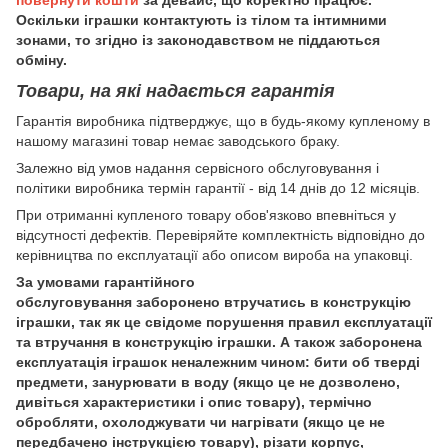
Оскільки іграшки контактують із тілом та інтимними
зонами, то згідно із законодавством не піддаються
обміну.
Товари, на які надається гарантія
Гарантія виробника підтверджує, що в будь-якому купленому в
нашому магазині товар немає заводського браку.
Залежно від умов надання сервісного обслуговування і
політики виробника термін гарантії - від 14 днів до 12 місяців.
При отриманні купленого товару обов'язково впевніться у
відсутності дефектів. Перевіряйте комплектність відповідно до
керівництва по експлуатації або описом вироба на упаковці.
За умовами гарантійного
обслуговування заборонено втручатись в конструкцію
іграшки, так як це свідоме порушення правил експлуатації
та втручання в конструкцію іграшки. А також заборонена
експлуатація іграшок неналежним чином: бити об тверді
предмети, занурювати в воду (якщо це не дозволено,
дивіться характеристики і опис товару), термічно
обробляти, охолоджувати чи нагрівати (якщо це не
передбачено інструкцією товару), різати корпус,