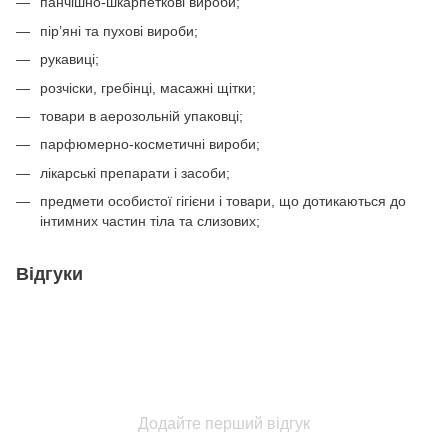
панчішно-шкарпеткові вироби;
пір’яні та пухові вироби;
рукавиці;
розчіски, гребінці, масажні щітки;
товари в аерозольній упаковці;
парфюмерно-косметичні вироби;
лікарські препарати і засоби;
предмети особистої гігієни і товари, що дотикаються до
інтимних частин тіла та слизових;
Відгуки
Додайте перший відгук