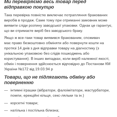
Ми перевіряємо весь товар перед
відправкою покупцю
Така перевірка повністю виключає потрапляння бракованих
виробів в продаж. Саме тому при отриманні замовник може
виявити сліди розтину заводської упаковки. Однак це гарантує,
що ви отримаєте виріб без заводського браку.
Якщо ж все-таки товар виявився бракованим, споживач
має право безкоштовно обміняти або повернути кошти на
протязі 14 днів з дня відправки товару на діагностику (з
унікальною упаковкою без слідів пошкоджень або
користування). В інших випадках, коли виріб належної якості,
обмін і повернення здійснюється відповідно до Постанови КМ
України №172 від 19.03.94 р
Товари, що не підлягають обміну або
поверненню
інтимні іграшки (вібратори, фалоімітатори, мастурбатори,
помпи, ерекційні кільця, секс-ляльки та ін.)
корсетні товари;
натільна і постільна білизна;