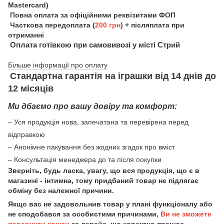
Mastercard)
Повна оплата за офіційними реквізитами ФОП
Часткова передоплата (
200 грн
) + післяплата при
отриманні
Оплата готівкою при самовивозі у місті Стрий
Більше інформації про оплату
Стандартна гарантія на іграшки від 14 днів до
12 місяців
Ми дбаємо про вашу довіру та комфорт:
– Уся продукція нова, запечатана та перевірена перед
відправкою
– Анонімне пакування без жодних згадок про вміст
– Консультація менеджера до та після покупки
Зверніть, будь ласка, увагу, що вся продукція, що є в
магазині - інтимна, тому придбаний товар не підлягає
обміну без належної причини.
Якщо вас не задовольнив товар у плані функціоналу або
не сподобався за особистими причинами,
Ви не зможете
повернути кошти
за девайс, що коректно працює.