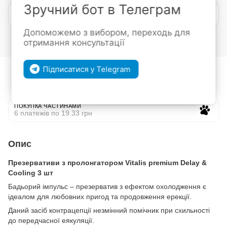
Зручний бот в Телеграм
Покупка частинами від mono
Допоможемо з вибором, переходь для
Увійти
для відображення накопичувальної знижки
%
отримання консультації
До обраного
Порівняти
Підписатися у Telegram
ПОКУПКА ЧАСТИНАМИ
6 платежів по 19.33 грн
Опис
Презервативи з пролонгатором Vitalis premium Delay &
Cooling 3 шт
Бадьорий імпульс – презерватив з ефектом охолодження є
ідеалом для любовних пригод та продовження ерекції.
Даний засіб контрацепції незмінний помічник при схильності
до передчасної еякуляції.