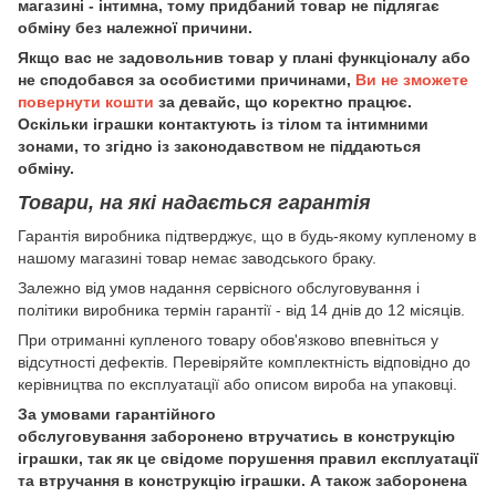
магазині - інтимна, тому придбаний товар не підлягає
обміну без належної причини.
Якщо вас не задовольнив товар у плані функціоналу або
не сподобався за особистими причинами,
Ви не зможете
повернути кошти
за девайс, що коректно працює.
Оскільки іграшки контактують із тілом та інтимними
зонами, то згідно із законодавством не піддаються
обміну.
Товари, на які надається гарантія
Гарантія виробника підтверджує, що в будь-якому купленому в
нашому магазині товар немає заводського браку.
Залежно від умов надання сервісного обслуговування і
політики виробника термін гарантії - від 14 днів до 12 місяців.
При отриманні купленого товару обов'язково впевніться у
відсутності дефектів. Перевіряйте комплектність відповідно до
керівництва по експлуатації або описом вироба на упаковці.
За умовами гарантійного
обслуговування заборонено втручатись в конструкцію
іграшки, так як це свідоме порушення правил експлуатації
та втручання в конструкцію іграшки. А також заборонена