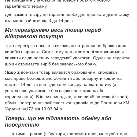
Hе викидайте упаковку з-під товару протягом усього
гарантійного терміну.
Для заміни товару по гарантії необхідно провести діагностику,
яка може зайняти від 3 до 14 днів.
Ми перевіряємо весь товар перед
відправкою покупцю
Така перевірка повністю виключає потрапляння бракованих
виробів в продаж. Саме тому при отриманні замовник може
виявити сліди розтину заводської упаковки. Однак це гарантує,
що ви отримаєте виріб без заводського браку.
Якщо ж все-таки товар виявився бракованим, споживач
має право безкоштовно обміняти або повернути кошти на
протязі 14 днів з дня відправки товару на діагностику (з
унікальною упаковкою без слідів пошкоджень або
користування). В інших випадках, коли виріб належної якості,
обмін і повернення здійснюється відповідно до Постанови КМ
України №172 від 19.03.94 р
Товари, що не підлягають обміну або
поверненню
інтимні іграшки (вібратори, фалоімітатори, мастурбатори,