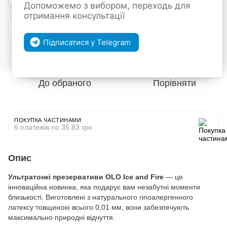
Допоможемо з вибором, переходь для
отримання консультації
Покупка частинами від mono
Підписатися у Telegram
Увійти
для відображення накопичувальної знижки
%
До обраного
Порівняти
ПОКУПКА ЧАСТИНАМИ
6 платежів по 35.83 грн
Опис
Ультратонкі презервативи OLO Ice and Fire
— це
інноваційна новинка, яка подарує вам незабутні моменти
близькості. Виготовлені з натурального гіпоалергенного
латексу товщиною всього 0,01 мм, вони забезпечують
максимально природні відчуття.