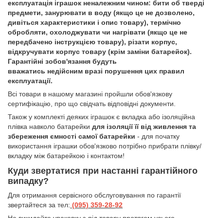
експлуатація іграшок неналежним чином: бити об тверді
предмети, занурювати в воду (якщо це не дозволено,
дивіться характеристики і опис товару), термічно
обробляти, охолоджувати чи нагрівати (якщо це не
передбачено інструкцією товару), різати корпус,
відкручувати корпус товару (крім заміни батарейок).
Гарантійні зобов'язання будуть
вважатись недійсним вразі порушення цих правил
експлуатації.
Всі товари в нашому магазині пройшли обов'язкову
сертифікацію, про що свідчать відповідні документи.
Також у комплекті деяких іграшок є вкладка або ізоляційна
плівка навколо батарейки
для ізоляції її від живлення та
збереження ємності самої батарейки
- для початку
використання іграшки обов'язково потрібно прибрати плівку/
вкладку між батарейкою і контактом!
Куди звертатися при настанні гарантійного
випадку?
Для отримання сервісного обслуговування по гарантії
звертайтеся за тел:
(095) 359-28-
92