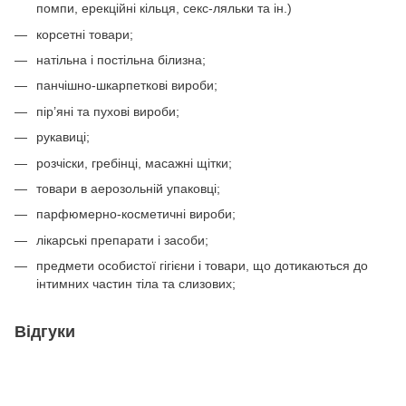
помпи, ерекційні кільця, секс-ляльки та ін.)
корсетні товари;
натільна і постільна білизна;
панчішно-шкарпеткові вироби;
пір’яні та пухові вироби;
рукавиці;
розчіски, гребінці, масажні щітки;
товари в аерозольній упаковці;
парфюмерно-косметичні вироби;
лікарські препарати і засоби;
предмети особистої гігієни і товари, що дотикаються до
інтимних частин тіла та слизових;
Відгуки