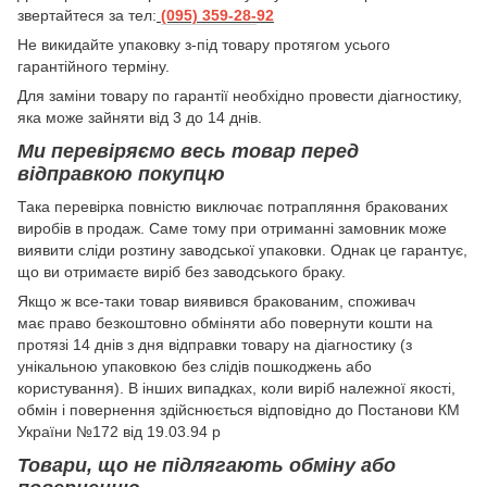
звертайтеся за тел:
(095) 359-28-
92
Hе викидайте упаковку з-під товару протягом усього
гарантійного терміну.
Для заміни товару по гарантії необхідно провести діагностику,
яка може зайняти від 3 до 14 днів.
Ми перевіряємо весь товар перед
відправкою покупцю
Така перевірка повністю виключає потрапляння бракованих
виробів в продаж. Саме тому при отриманні замовник може
виявити сліди розтину заводської упаковки. Однак це гарантує,
що ви отримаєте виріб без заводського браку.
Якщо ж все-таки товар виявився бракованим, споживач
має право безкоштовно обміняти або повернути кошти на
протязі 14 днів з дня відправки товару на діагностику (з
унікальною упаковкою без слідів пошкоджень або
користування). В інших випадках, коли виріб належної якості,
обмін і повернення здійснюється відповідно до Постанови КМ
України №172 від 19.03.94 р
Товари, що не підлягають обміну або