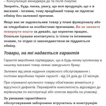
– Консультація менеджера до та після покупки
Зверніть, будь ласка, увагу, що вся продукція, що є в
магазині - інтимна, тому придбаний товар не підлягає
обміну без належної причини.
Якщо вас не задовольнив товар у плані функціоналу або
не сподобався за особистими причинами,
Ви не зможете
повернути кошти
за девайс, що коректно працює.
Оскільки іграшки контактують із тілом та інтимними
зонами, то згідно із законодавством не піддаються
обміну.
Товари, на які надається гарантія
Гарантія виробника підтверджує, що в будь-якому купленому в
нашому магазині товар немає заводського браку.
Залежно від умов надання сервісного обслуговування і
політики виробника термін гарантії - від 14 днів до 12 місяців.
При отриманні купленого товару обов'язково впевніться у
відсутності дефектів. Перевіряйте комплектність відповідно до
керівництва по експлуатації або описом вироба на упаковці.
За умовами гарантійного
обслуговування заборонено втручатись в конструкцію