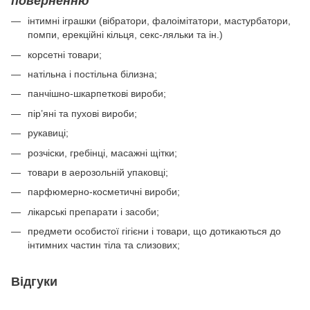
поверненню
інтимні іграшки (вібратори, фалоімітатори, мастурбатори,
помпи, ерекційні кільця, секс-ляльки та ін.)
корсетні товари;
натільна і постільна білизна;
панчішно-шкарпеткові вироби;
пір’яні та пухові вироби;
рукавиці;
розчіски, гребінці, масажні щітки;
товари в аерозольній упаковці;
парфюмерно-косметичні вироби;
лікарські препарати і засоби;
предмети особистої гігієни і товари, що дотикаються до
інтимних частин тіла та слизових;
Відгуки