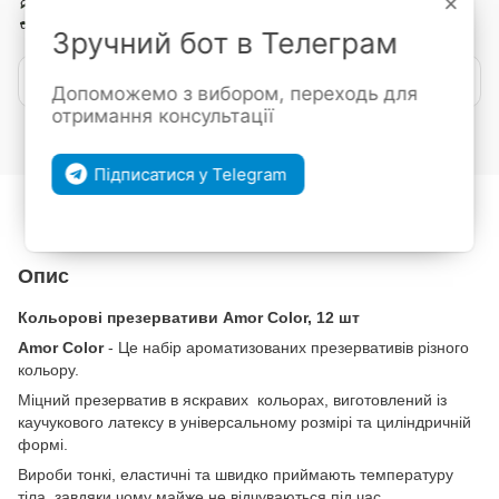
×
197 грн
219 грн
Зручний бот в Телеграм
Повідомити, коли з'явиться
Допоможемо з вибором, переходь для
отримання консультації
Увійти
для відображення накопичувальної знижки
%
Підписатися у Telegram
До обраного
Порівняти
Опис
Кольорові презервативи Amor Color, 12 шт
Amor Color
- Це набір ароматизованих презервативів різного
кольору.
Міцний презерватив в яскравих кольорах, виготовлений із
каучукового латексу в універсальному розмірі та циліндричній
формі.
Вироби тонкі, еластичні та швидко приймають температуру
тіла, завдяки чому майже не відчуваються під час