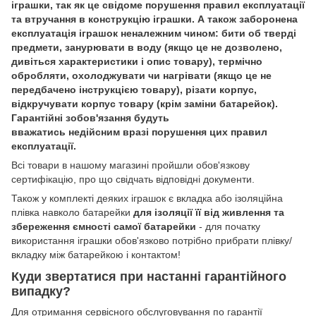
іграшки, так як це свідоме порушення правил експлуатації
та втручання в конструкцію іграшки. А також заборонена
експлуатація іграшок неналежним чином: бити об тверді
предмети, занурювати в воду (якщо це не дозволено,
дивіться характеристики і опис товару), термічно
обробляти, охолоджувати чи нагрівати (якщо це не
передбачено інструкцією товару), різати корпус,
відкручувати корпус товару (крім заміни батарейок).
Гарантійні зобов'язання будуть
вважатись недійсним вразі порушення цих правил
експлуатації.
Всі товари в нашому магазині пройшли обов'язкову
сертифікацію, про що свідчать відповідні документи.
Також у комплекті деяких іграшок є вкладка або ізоляційна
плівка навколо батарейки
для ізоляції її від живлення та
збереження ємності самої батарейки
- для початку
використання іграшки обов'язково потрібно прибрати плівку/
вкладку між батарейкою і контактом!
Куди звертатися при настанні гарантійного
випадку?
Для отримання сервісного обслуговування по гарантії