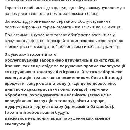
Гарантія виробника підтверджує, що в будь-якому купленому в
нашому магазині товар немає заводського браку.
Залежно від умов надання сервісного обслуговування і
політики виробника термін гарантії - від 14 днів до 12 місяців.
При отриманні купленого товару обов'язково впевніться у
відсутності дефектів. Перевіряйте комплектність відповідно до
керівництва по експлуатації або описом вироба на упаковці.
За умовами гарантійного
обслуговування заборонено втручатись в конструкцію
іграшки, так як це свідоме порушення правил експлуатації
та втручання в конструкцію іграшки. А також заборонена
експлуатація іграшок неналежним чином: бити об тверді
предмети, занурювати в воду (якщо це не дозволено,
дивіться характеристики і опис товару), термічно
обробляти, охолоджувати чи нагрівати (якщо це не
передбачено інструкцією товару), різати корпус,
відкручувати корпус товару (крім заміни батарейок).
Гарантійні зобов'язання будуть
вважатись недійсним вразі порушення цих правил
експлуатації.