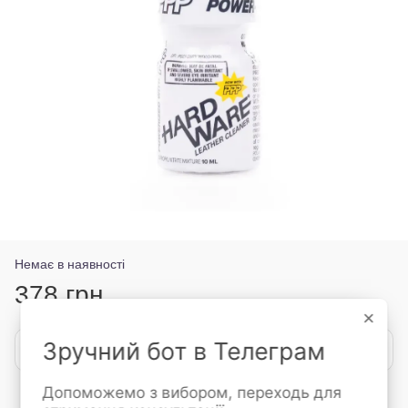
Немає в наявності
378 грн
×
Зручний бот в Телеграм
Повідомити, коли з'явиться
Допоможемо з вибором, переходь для
Увійти
для відображення накопичувальної знижки
%