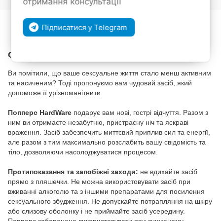
отримання консультації
До обраного
Порівняти
Підписатися у Telegram
Опис
Ви помітили, що ваше сексуальне життя стало менш активним
та насиченим? Тоді пропонуємо вам чудовий засіб, який
допоможе її урізноманітнити.
Попперс
HardWare
подарує вам нові, гострі відчуття. Разом з
ним ви отримаєте незабутню, пристрасну ніч та яскраві
враження. Засіб забезпечить миттєвий приплив сил та енергії,
але разом з тим максимально розслабить вашу свідомість та
тіло, дозволяючи насолоджуватися процесом.
Протипоказання та запобіжні заходи:
не вдихайте засіб
прямо з пляшечки. Не можна використовувати засіб при
вживанні алкоголю та з іншими препаратами для посилення
сексуального збудження. Не допускайте потрапляння на шкіру
або слизову оболонку і не приймайте засіб усередину.
Попперс заборонено використовувати при зниженому