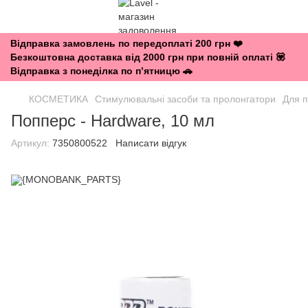
Відправка замовлень по передоплаті 200 грн ❤️
Безкоштовна доставка від 2000 грн при повній оплаті 💟
Відправка з понеділка по п’ятницю 🚗
КОСМЕТИКА
Стимулювальні засоби та пролонгатори
Для п
Попперс - Hardware, 10 мл
Артикул:
7350800522
Написати відгук