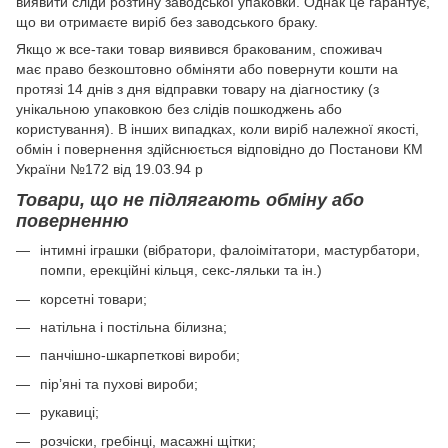
виявити сліди розтину заводської упаковки. Однак це гарантує,
що ви отримаєте виріб без заводського браку.
Якщо ж все-таки товар виявився бракованим, споживач
має право безкоштовно обміняти або повернути кошти на
протязі 14 днів з дня відправки товару на діагностику (з
унікальною упаковкою без слідів пошкоджень або
користування). В інших випадках, коли виріб належної якості,
обмін і повернення здійснюється відповідно до Постанови КМ
України №172 від 19.03.94 р
Товари, що не підлягають обміну або
поверненню
інтимні іграшки (вібратори, фалоімітатори, мастурбатори,
помпи, ерекційні кільця, секс-ляльки та ін.)
корсетні товари;
натільна і постільна білизна;
панчішно-шкарпеткові вироби;
пір’яні та пухові вироби;
рукавиці;
розчіски, гребінці, масажні щітки;