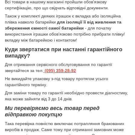
Всі товари в нашому магазині пройшли обов'язкову
сертифікацію, про що свідчать відповідні документи.
Також у комплекті деяких іграшок є вкладка або ізоляційна
плівка навколо батарейки
для ізоляції її від живлення та
збереження ємності самої батарейки
- для початку
використання іграшки обов'язково потрібно прибрати плівку/
вкладку між батарейкою і контактом!
Куди звертатися при настанні гарантійного
випадку?
Для отримання сервісного обслуговування по гарантії
звертайтеся за тел:
(095) 359-28-
92
Hе викидайте упаковку з-під товару протягом усього
гарантійного терміну.
Для заміни товару по гарантії необхідно провести діагностику,
яка може зайняти від 3 до 14 днів.
Ми перевіряємо весь товар перед
відправкою покупцю
Така перевірка повністю виключає потрапляння бракованих
виробів в продаж. Саме тому при отриманні замовник може