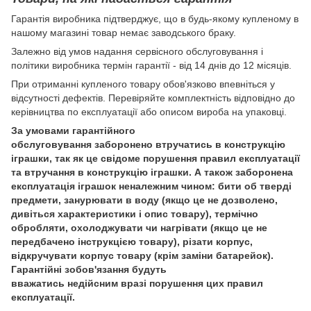
Гарантія виробника підтверджує, що в будь-якому купленому в
нашому магазині товар немає заводського браку.
Залежно від умов надання сервісного обслуговування і
політики виробника термін гарантії - від 14 днів до 12 місяців.
При отриманні купленого товару обов'язково впевніться у
відсутності дефектів. Перевіряйте комплектність відповідно до
керівництва по експлуатації або описом вироба на упаковці.
За умовами гарантійного
обслуговування заборонено втручатись в конструкцію
іграшки, так як це свідоме порушення правил експлуатації
та втручання в конструкцію іграшки. А також заборонена
експлуатація іграшок неналежним чином: бити об тверді
предмети, занурювати в воду (якщо це не дозволено,
дивіться характеристики і опис товару), термічно
обробляти, охолоджувати чи нагрівати (якщо це не
передбачено інструкцією товару), різати корпус,
відкручувати корпус товару (крім заміни батарейок).
Гарантійні зобов'язання будуть
вважатись недійсним вразі порушення цих правил
експлуатації.