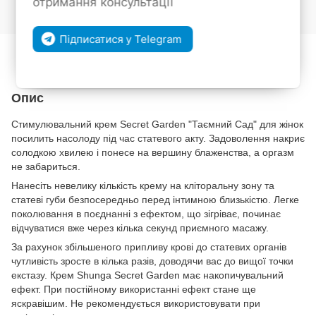
отримання консультації
Увійти
для відображення накопичувальної знижки
%
Підписатися у Telegram
До обраного
Порівняти
Опис
Стимулювальний крем Secret Garden "Таємний Сад" для жінок
посилить насолоду під час статевого акту. Задоволення накриє
солодкою хвилею і понесе на вершину блаженства, а оргазм
не забариться.
Нанесіть невелику кількість крему на кліторальну зону та
статеві губи безпосередньо перед інтимною близькістю. Легке
поколювання в поєднанні з ефектом, що зігріває, починає
відчуватися вже через кілька секунд приємного масажу.
За рахунок збільшеного припливу крові до статевих органів
чутливість зросте в кілька разів, доводячи вас до вищої точки
екстазу. Крем Shunga Secret Garden має накопичувальний
ефект. При постійному використанні ефект стане ще
яскравішим. Не рекомендується використовувати при