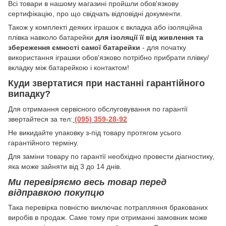
Всі товари в нашому магазині пройшли обов'язкову
сертифікацію, про що свідчать відповідні документи.
Також у комплекті деяких іграшок є вкладка або ізоляційна
плівка навколо батарейки
для ізоляції її від живлення та
збереження ємності самої батарейки
- для початку
використання іграшки обов'язково потрібно прибрати плівку/
вкладку між батарейкою і контактом!
Куди звертатися при настанні гарантійного
випадку?
Для отримання сервісного обслуговування по гарантії
звертайтеся за тел:
(095) 359-28-
92
Hе викидайте упаковку з-під товару протягом усього
гарантійного терміну.
Для заміни товару по гарантії необхідно провести діагностику,
яка може зайняти від 3 до 14 днів.
Ми перевіряємо весь товар перед
відправкою покупцю
Така перевірка повністю виключає потрапляння бракованих
виробів в продаж. Саме тому при отриманні замовник може