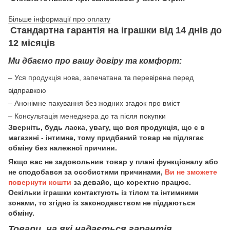
Більше інформації про оплату
Стандартна гарантія на іграшки від 14 днів до
12 місяців
Ми дбаємо про вашу довіру та комфорт:
– Уся продукція нова, запечатана та перевірена перед
відправкою
– Анонімне пакування без жодних згадок про вміст
– Консультація менеджера до та після покупки
Зверніть, будь ласка, увагу, що вся продукція, що є в
магазині - інтимна, тому придбаний товар не підлягає
обміну без належної причини.
Якщо вас не задовольнив товар у плані функціоналу або
не сподобався за особистими причинами,
Ви не зможете
повернути кошти
за девайс, що коректно працює.
Оскільки іграшки контактують із тілом та інтимними
зонами, то згідно із законодавством не піддаються
обміну.
Товари, на які надається гарантія