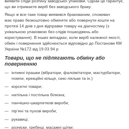
виявити сліди розтину заводської упаковки. Однак це гарантує,
що ви отримаєте виріб без заводського браку.
Якщо ж все-таки товар виявився бракованим, споживач
має право безкоштовно обміняти або повернути кошти на
протязі 14 днів з дня відправки товару на діагностику (з
унікальною упаковкою без слідів пошкоджень або
користування). В інших випадках, коли виріб належної якості,
обмін і повернення здійснюється відповідно до Постанови КМ
України №172 від 19.03.94 р
Товари, що не підлягають обміну або
поверненню
інтимні іграшки (вібратори, фалоімітатори, мастурбатори,
помпи, ерекційні кільця, секс-ляльки та ін.)
корсетні товари;
натільна і постільна білизна;
панчішно-шкарпеткові вироби;
пір’яні та пухові вироби;
рукавиці;
розчіски, гребінці, масажні щітки;