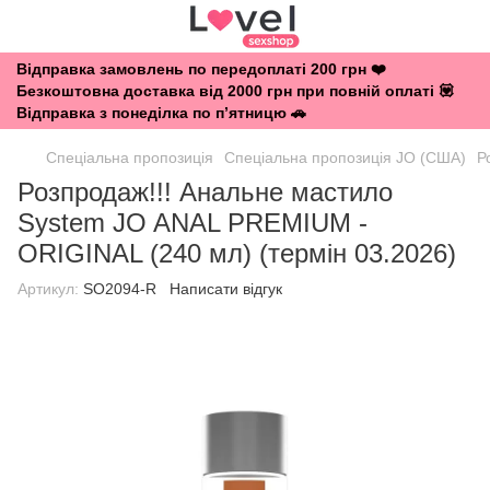
Відправка замовлень по передоплаті 200 грн ❤️
Безкоштовна доставка від 2000 грн при повній оплаті 💟
Відправка з понеділка по п’ятницю 🚗
Спеціальна пропозиція
Спеціальна пропозиція JO (США)
Р
Розпродаж!!! Анальне мастило
System JO ANAL PREMIUM -
ORIGINAL (240 мл) (термін 03.2026)
Артикул:
SO2094-R
Написати відгук