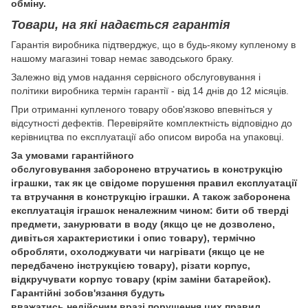
обміну.
Товари, на які надається гарантія
Гарантія виробника підтверджує, що в будь-якому купленому в
нашому магазині товар немає заводського браку.
Залежно від умов надання сервісного обслуговування і
політики виробника термін гарантії - від 14 днів до 12 місяців.
При отриманні купленого товару обов'язково впевніться у
відсутності дефектів. Перевіряйте комплектність відповідно до
керівництва по експлуатації або описом вироба на упаковці.
За умовами гарантійного
обслуговування заборонено втручатись в конструкцію
іграшки, так як це свідоме порушення правил експлуатації
та втручання в конструкцію іграшки. А також заборонена
експлуатація іграшок неналежним чином: бити об тверді
предмети, занурювати в воду (якщо це не дозволено,
дивіться характеристики і опис товару), термічно
обробляти, охолоджувати чи нагрівати (якщо це не
передбачено інструкцією товару), різати корпус,
відкручувати корпус товару (крім заміни батарейок).
Гарантійні зобов'язання будуть
вважатись недійсним вразі порушення цих правил