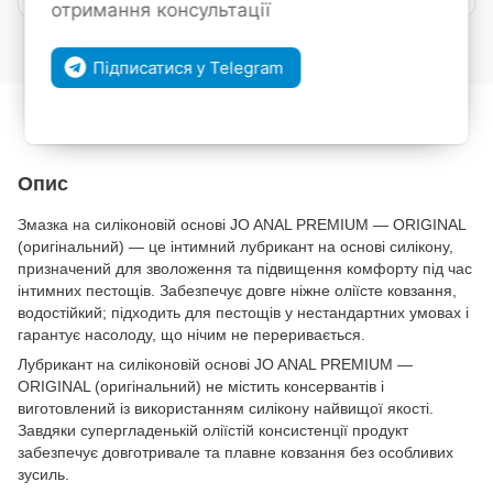
отримання консультації
Увійти
для відображення накопичувальної знижки
%
Підписатися у Telegram
До обраного
Порівняти
Опис
Змазка на силіконовій основі JO ANAL PREMIUM — ORIGINAL
(оригінальний) — це інтимний лубрикант на основі силікону,
призначений для зволоження та підвищення комфорту під час
інтимних пестощів. Забезпечує довге ніжне оліїсте ковзання,
водостійкий; підходить для пестощів у нестандартних умовах і
гарантує насолоду, що нічим не переривається.
Лубрикант на силіконовій основі JO ANAL PREMIUM —
ORIGINAL (оригінальний) не містить консервантів і
виготовлений із використанням силікону найвищої якості.
Завдяки супергладенькій оліїстій консистенції продукт
забезпечує довготривале та плавне ковзання без особливих
зусиль.