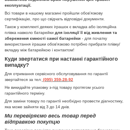
експлуатації.
Всі товари в нашому магазині пройшли обов'язкову
сертифікацію, про що свідчать відповідні документи.
Також у комплекті деяких іграшок є вкладка або ізоляційна
плівка навколо батарейки
для ізоляції її від живлення та
збереження ємності самої батарейки
- для початку
використання іграшки обов'язково потрібно прибрати плівку/
вкладку між батарейкою і контактом!
Куди звертатися при настанні гарантійного
випадку?
Для отримання сервісного обслуговування по гарантії
звертайтеся за тел:
(095) 359-28-
92
Hе викидайте упаковку з-під товару протягом усього
гарантійного терміну.
Для заміни товару по гарантії необхідно провести діагностику,
яка може зайняти від 3 до 14 днів.
Ми перевіряємо весь товар перед
відправкою покупцю