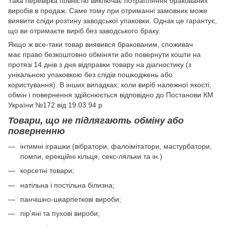
Така перевірка повністю виключає потрапляння бракованих
виробів в продаж. Саме тому при отриманні замовник може
виявити сліди розтину заводської упаковки. Однак це гарантує,
що ви отримаєте виріб без заводського браку.
Якщо ж все-таки товар виявився бракованим, споживач
має право безкоштовно обміняти або повернути кошти на
протязі 14 днів з дня відправки товару на діагностику (з
унікальною упаковкою без слідів пошкоджень або
користування). В інших випадках, коли виріб належної якості,
обмін і повернення здійснюється відповідно до Постанови КМ
України №172 від 19.03.94 р
Товари, що не підлягають обміну або
поверненню
інтимні іграшки (вібратори, фалоімітатори, мастурбатори,
помпи, ерекційні кільця, секс-ляльки та ін.)
корсетні товари;
натільна і постільна білизна;
панчішно-шкарпеткові вироби;
пір’яні та пухові вироби;