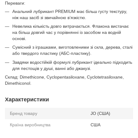
Переваги:
Анальний лубрикант PREMIUM має більш густу текстуру,
ніж наш засіб зі звичайною в’язкістю.
Невелика кількість довго витрачається. Флакона вистачає
на більш довгий час у порівнянні із засобом на водній
основі.
Сумісний з іграшками, виготовленими зі скла, дерева, сталі
або твердого пластику (АБС-пластику).
Завдяки водостійкій формулі лубрикант ідеально підходить
для пестощів у душі, ванні або джакузі.
Склад: Dimethicone, Cyclopentasiloxane, Cyclotetrasiloxane,
Dimethiconol.
Характеристики
Бренд товару
JO (США)
Країна виробництва
США