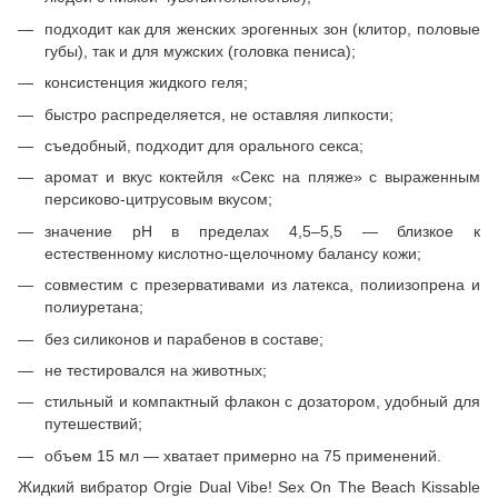
подходит как для женских эрогенных зон (клитор, половые
губы), так и для мужских (головка пениса);
консистенция жидкого геля;
быстро распределяется, не оставляя липкости;
съедобный, подходит для орального секса;
аромат и вкус коктейля «Секс на пляже» с выраженным
персиково-цитрусовым вкусом;
значение pH в пределах 4,5–5,5 — близкое к
естественному кислотно-щелочному балансу кожи;
совместим с презервативами из латекса, полиизопрена и
полиуретана;
без силиконов и парабенов в составе;
не тестировался на животных;
стильный и компактный флакон с дозатором, удобный для
путешествий;
объем 15 мл — хватает примерно на 75 применений.
Жидкий вибратор Orgie Dual Vibe! Sex On The Beach Kissable