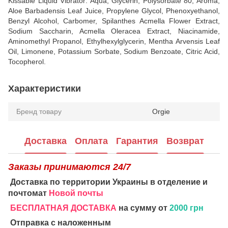
Kissable Liquid Vibrator: Aqua, Glycerin, Polysorbate 80, Aroma,
Aloe Barbadensis Leaf Juice, Propylene Glycol, Phenoxyethanol,
Benzyl Alcohol, Carbomer, Spilanthes Acmella Flower Extract,
Sodium Saccharin, Acmella Oleracea Extract, Niacinamide,
Aminomethyl Propanol, Ethylhexylglycerin, Mentha Arvensis Leaf
Oil, Limonene, Potassium Sorbate, Sodium Benzoate, Citric Acid,
Tocopherol.
Характеристики
Бренд товару
Orgie
Доставка
Оплата
Гарантия
Возврат
Заказы принимаются 24/7
Доставка по территории Украины в отделение и
почтомат
Новой почты
БЕСПЛАТНАЯ ДОСТАВКА
на сумму от
2000 грн
Отправка с наложенным