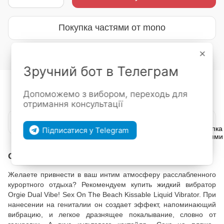
Покупка частями от mono
×
Войти
для отображения накопительной скидки
%
Зручний бот в Телеграм
В избранное
К сравнению
Допоможемо з вибором, переходь для
отримання консультації
ПОКУПКА ЧАСТЯМИ
6 платежей по 126.00 грн
Підписатися у Telegram
Описание
Желаете привнести в ваш интим атмосферу расслабленного
курортного отдыха? Рекомендуем купить жидкий вибратор
Orgie Dual Vibe! Sex On The Beach Kissable Liquid Vibrator. При
нанесении на гениталии он создает эффект, напоминающий
вибрацию, и легкое дразнящее покалывание, словно от