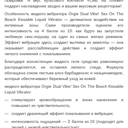
газировки. А вкус культового коктейля «Секс на пляже»
подарит наслаждение заодно и вашим вкусовым рецепторам!
Особенность жидкого вибратора Orgie Dual Vibe! Sex On The
Beach Kissable Liquid Vibrator — деликатное воздействие на
интимные зоны. Сами производители оценили его
интенсивность на 4 балла из 10: как будто вы запустили
любимую секс-игрушку на один из самых мягких режимов.
Эффект вибрации здесь создает вытяжка из акмеллы — она
оказывает расслабляющее действие и создает эффект
легкого онемения с покалыванием.
Благодаря консистенции жидкого геля средство равномерно
распределяется, не оставляя липкого следа. Формула
обогащена соком листьев алоэ барбаденсис и ниацинамидом,
которые обеспечивают бережный уход за кожей.
жидкого вибратора Orgie Dual Vibe! Sex On The Beach Kissable
Liquid Vibrator:
стимулирует кровообращение в зонах нанесения и
повышает их чувствительность;
создает дразнящий эффект покалывания и вибрации;
интенсивность ощущений — 3 балла из 10 (подходит для
людей с низкой чувствительностью);