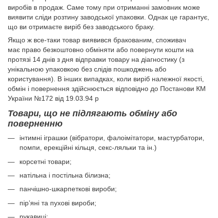
виробів в продаж. Саме тому при отриманні замовник може
виявити сліди розтину заводської упаковки. Однак це гарантує,
що ви отримаєте виріб без заводського браку.
Якщо ж все-таки товар виявився бракованим, споживач
має право безкоштовно обміняти або повернути кошти на
протязі 14 днів з дня відправки товару на діагностику (з
унікальною упаковкою без слідів пошкоджень або
користування). В інших випадках, коли виріб належної якості,
обмін і повернення здійснюється відповідно до Постанови КМ
України №172 від 19.03.94 р
Товари, що не підлягають обміну або
поверненню
інтимні іграшки (вібратори, фалоімітатори, мастурбатори,
помпи, ерекційні кільця, секс-ляльки та ін.)
корсетні товари;
натільна і постільна білизна;
панчішно-шкарпеткові вироби;
пір’яні та пухові вироби;
рукавиці;