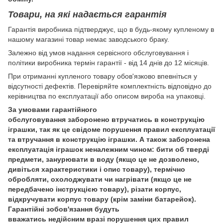
Товари, на які надається гарантія
Гарантія виробника підтверджує, що в будь-якому купленому в
нашому магазині товар немає заводського браку.
Залежно від умов надання сервісного обслуговування і
політики виробника термін гарантії - від 14 днів до 12 місяців.
При отриманні купленого товару обов'язково впевніться у
відсутності дефектів. Перевіряйте комплектність відповідно до
керівництва по експлуатації або описом вироба на упаковці.
За умовами гарантійного
обслуговування заборонено втручатись в конструкцію
іграшки, так як це свідоме порушення правил експлуатації
та втручання в конструкцію іграшки. А також заборонена
експлуатація іграшок неналежним чином: бити об тверді
предмети, занурювати в воду (якщо це не дозволено,
дивіться характеристики і опис товару), термічно
обробляти, охолоджувати чи нагрівати (якщо це не
передбачено інструкцією товару), різати корпус,
відкручувати корпус товару (крім заміни батарейок).
Гарантійні зобов'язання будуть
вважатись недійсним вразі порушення цих правил