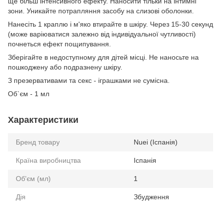
ще більш інтенсивного ефекту. Наносити тільки на інтимні
зони. Уникайте потрапляння засобу на слизові оболонки.
Нанесіть 1 краплю і м'яко втирайте в шкіру. Через 15-30 секунд
(може варіюватися залежно від індивідуальної чутливості)
почнеться ефект пощипування.
Зберігайте в недоступному для дітей місці. Не наносьте на
пошкоджену або подразнену шкіру.
З презервативами та секс - іграшками не сумісна.
Об`єм - 1 мл
Характеристики
Бренд товару
Nuei (Іспанія)
Країна виробництва
Іспанія
Об'єм (мл)
1
Дія
Збудження