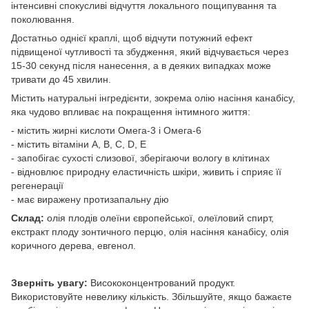
інтенсивні спокусливі відчуття локального пощипування та
поколювання.
Достатньо однієї краплі, щоб відчути потужний ефект
підвищеної чутливості та збудження, який відчувається через
15-30 секунд після нанесення, а в деяких випадках може
тривати до 45 хвилин.
Містить натуральні інгредієнти, зокрема олію насіння канабісу,
яка чудово впливає на покращення інтимного життя:
- містить жирні кислоти Омега-3 і Омега-6
- містить вітаміни А, B, C, D, E
- запобігає сухості слизової, зберігаючи вологу в клітинах
- відновлює природну еластичність шкіри, живить і сприяє її
регенерації
- має виражену протизапальну дію
Склад:
олія плодів олеїни європейської, олеїловий спирт,
екстракт плоду зонтичного перцю, олія насіння канабісу, олія
коричного дерева, евгенол.
Зверніть увагу:
Висококонцентрований продукт.
Використовуйте невелику кількість. Збільшуйте, якщо бажаєте