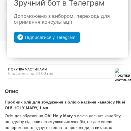
Зручний бот в Телеграм
Допоможемо з вибором, переходь для
Покупка частинами від mono
отримання консультації
Увійти
для відображення накопичувальної знижки
%
Підписатися у Telegram
До обраного
Порівняти
ПОКУПКА ЧАСТИНАМИ
6 платежів по 24.00 грн
Опис
Пробник олії для збудження з олією насіння канабісу Nuei
OH! HOLY MARY, 1 мл
Олія для збудження
Oh! Holy Mary
з олією насіння канабісу
на відміну від інших стимулюючих засобів, не дає ефект
поперемінного відчуття тепла та прохолоди, а викликає