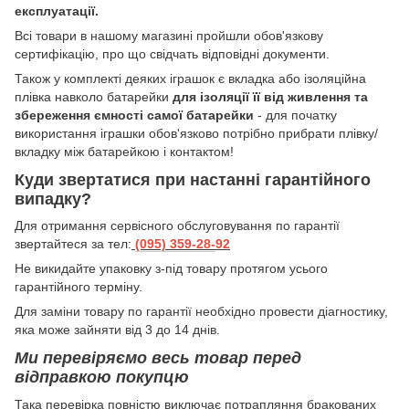
експлуатації.
Всі товари в нашому магазині пройшли обов'язкову
сертифікацію, про що свідчать відповідні документи.
Також у комплекті деяких іграшок є вкладка або ізоляційна
плівка навколо батарейки
для ізоляції її від живлення та
збереження ємності самої батарейки
- для початку
використання іграшки обов'язково потрібно прибрати плівку/
вкладку між батарейкою і контактом!
Куди звертатися при настанні гарантійного
випадку?
Для отримання сервісного обслуговування по гарантії
звертайтеся за тел:
(095) 359-28-
92
Hе викидайте упаковку з-під товару протягом усього
гарантійного терміну.
Для заміни товару по гарантії необхідно провести діагностику,
яка може зайняти від 3 до 14 днів.
Ми перевіряємо весь товар перед
відправкою покупцю
Така перевірка повністю виключає потрапляння бракованих