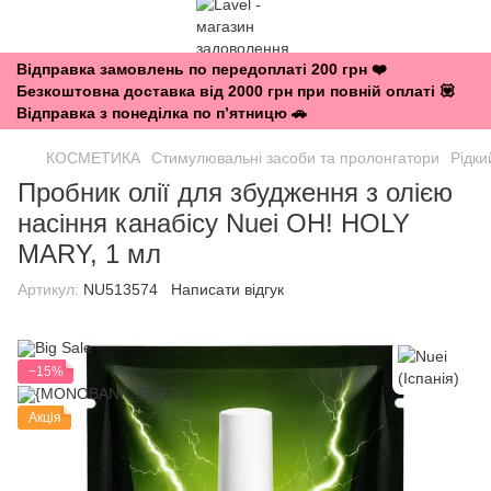
Відправка замовлень по передоплаті 200 грн ❤️
Безкоштовна доставка від 2000 грн при повній оплаті 💟
Відправка з понеділка по п’ятницю 🚗
КОСМЕТИКА
Стимулювальні засоби та пролонгатори
Рідки
Пробник олії для збудження з олією
насіння канабісу Nuei OH! HOLY
MARY, 1 мл
Артикул:
NU513574
Написати відгук
−15%
Акція