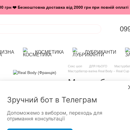
 грн ❤️ Безкоштовна доставка від 2000 грн при повній оплаті 
09
ЛИЗНА
КОСМЕТИКА
ЛУБРИКАНТИ
Секс шоп
ДЛЯ НЬОГО
Мастурба
Мастурбатор-вагіна Real Body – Real Cup 
Мастурбатор-в
Cup Vagina
Зручний бот в Телеграм
Немає в наявності
Артикул: SO598
Допоможемо з вибором, переходь для
1 079 грн
отримання консультації