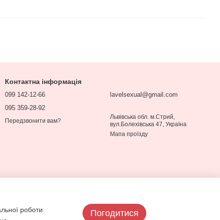
Контактна інформація
099 142-12-66
lavelsexual@gmail.com
095 359-28-92
Львівська обл. м.Стрий,
Передзвонити вам?
вул.Болехівська 47, Україна
Мапа проїзду
альної роботи
Погодитися