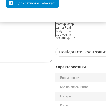
Підписатися у Telegram
Увійти
для відображення накоп
%
Виберіть колір
Повідомити, коли з'яви
Характеристики
Бренд товару
Країна виробництва
Матеріал
Колір