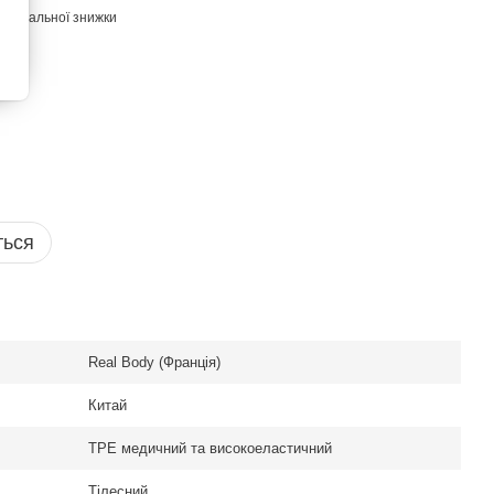
ичувальної знижки
ться
Real Body (Франція)
Китай
TPE медичний та високоеластичний
Тілесний