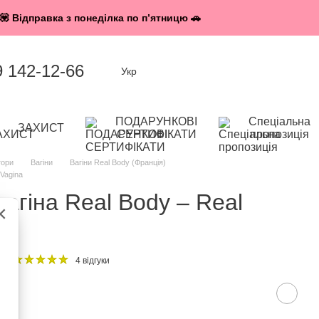
💟 Відправка з понеділка по п’ятницю 🚗
9 142-12-66
Укр
ПОДАРУНКОВІ
Спеціальна
ЗАХИСТ
СЕРТИФІКАТИ
пропозиція
тори
Вагіни
Вагіни Real Body (Франція)
Vagina
агіна Real Body – Real
×
8
4 відгуки