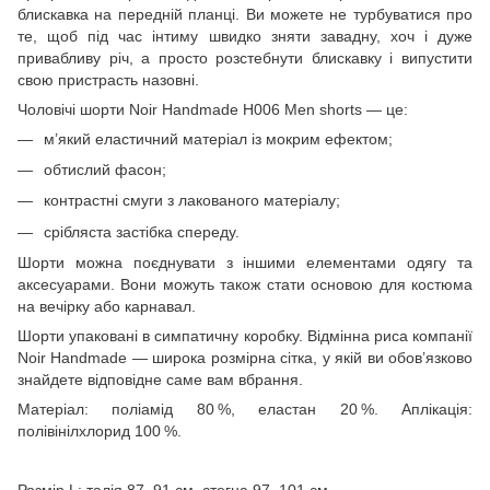
блискавка на передній планці. Ви можете не турбуватися про
те, щоб під час інтиму швидко зняти завадну, хоч і дуже
привабливу річ, а просто розстебнути блискавку і випустити
свою пристрасть назовні.
Чоловічі шорти Noir Handmade H006 Men shorts — це:
м’який еластичний матеріал із мокрим ефектом;
обтислий фасон;
контрастні смуги з лакованого матеріалу;
срібляста застібка спереду.
Шорти можна поєднувати з іншими елементами одягу та
аксесуарами. Вони можуть також стати основою для костюма
на вечірку або карнавал.
Шорти упаковані в симпатичну коробку. Відмінна риса компанії
Noir Handmade — широка розмірна сітка, у якій ви обов’язково
знайдете відповідне саме вам вбрання.
Матеріал: поліамід 80 %, еластан 20 %. Аплікація:
полівінілхлорид 100 %.