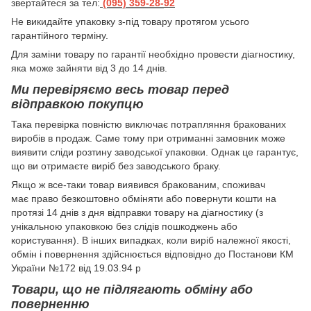
звертайтеся за тел:
(095) 359-28-
92
Hе викидайте упаковку з-під товару протягом усього
гарантійного терміну.
Для заміни товару по гарантії необхідно провести діагностику,
яка може зайняти від 3 до 14 днів.
Ми перевіряємо весь товар перед
відправкою покупцю
Така перевірка повністю виключає потрапляння бракованих
виробів в продаж. Саме тому при отриманні замовник може
виявити сліди розтину заводської упаковки. Однак це гарантує,
що ви отримаєте виріб без заводського браку.
Якщо ж все-таки товар виявився бракованим, споживач
має право безкоштовно обміняти або повернути кошти на
протязі 14 днів з дня відправки товару на діагностику (з
унікальною упаковкою без слідів пошкоджень або
користування). В інших випадках, коли виріб належної якості,
обмін і повернення здійснюється відповідно до Постанови КМ
України №172 від 19.03.94 р
Товари, що не підлягають обміну або
поверненню