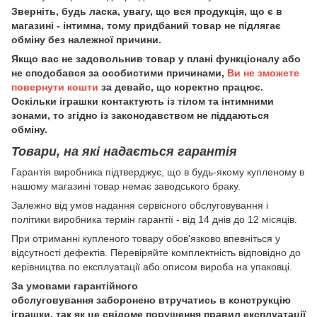
Зверніть, будь ласка, увагу, що вся продукція, що є в
магазині - інтимна, тому придбаний товар не підлягає
обміну без належної причини.
Якщо вас не задовольнив товар у плані функціоналу або
не сподобався за особистими причинами,
Ви не зможете
повернути кошти
за девайс, що коректно працює.
Оскільки іграшки контактують із тілом та інтимними
зонами, то згідно із законодавством не піддаються
обміну.
Товари, на які надається гарантія
Гарантія виробника підтверджує, що в будь-якому купленому в
нашому магазині товар немає заводського браку.
Залежно від умов надання сервісного обслуговування і
політики виробника термін гарантії - від 14 днів до 12 місяців.
При отриманні купленого товару обов'язково впевніться у
відсутності дефектів. Перевіряйте комплектність відповідно до
керівництва по експлуатації або описом вироба на упаковці.
За умовами гарантійного
обслуговування заборонено втручатись в конструкцію
іграшки, так як це свідоме порушення правил експлуатації