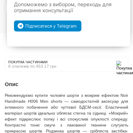
Допоможемо з вибором, переходь для
Покупка частинами від mono
отримання консультації
Увійти
для відображення накопичувальної знижки
%
Підписатися у Telegram
До обраного
Порівняти
ПОКУПКА ЧАСТИНАМИ
6 платежів по 453.17 грн
Опис
Рекомендуємо купити чоловічі шорти з мокрим ефектом Noir
Handmade H006 Men shorts — самодостатній аксесуар для
інтимного побачення або чуттєвої БДСМ-сесії. Еластичний
матеріал шортів ідеально облягає стегна та сідниці. «Мокрий»
ефект підкреслює попку і всі спокусливі опуклості спереду.
Контрастні тонкі смуги з лакованої тканини слугують
прикрасою шортів. Родзинка шортів — срібляста застібка-