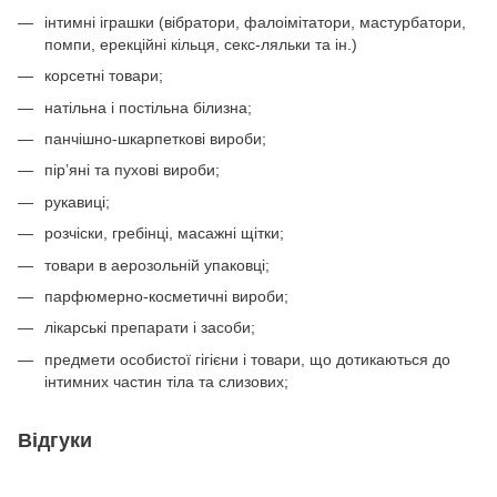
інтимні іграшки (вібратори, фалоімітатори, мастурбатори,
помпи, ерекційні кільця, секс-ляльки та ін.)
корсетні товари;
натільна і постільна білизна;
панчішно-шкарпеткові вироби;
пір’яні та пухові вироби;
рукавиці;
розчіски, гребінці, масажні щітки;
товари в аерозольній упаковці;
парфюмерно-косметичні вироби;
лікарські препарати і засоби;
предмети особистої гігієни і товари, що дотикаються до
інтимних частин тіла та слизових;
Відгуки