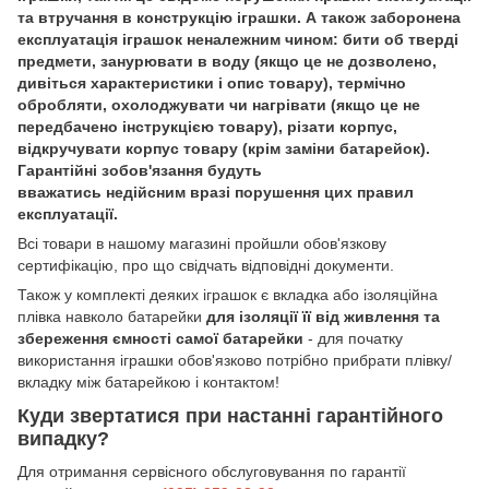
та втручання в конструкцію іграшки. А також заборонена
експлуатація іграшок неналежним чином: бити об тверді
предмети, занурювати в воду (якщо це не дозволено,
дивіться характеристики і опис товару), термічно
обробляти, охолоджувати чи нагрівати (якщо це не
передбачено інструкцією товару), різати корпус,
відкручувати корпус товару (крім заміни батарейок).
Гарантійні зобов'язання будуть
вважатись недійсним вразі порушення цих правил
експлуатації.
Всі товари в нашому магазині пройшли обов'язкову
сертифікацію, про що свідчать відповідні документи.
Також у комплекті деяких іграшок є вкладка або ізоляційна
плівка навколо батарейки
для ізоляції її від живлення та
збереження ємності самої батарейки
- для початку
використання іграшки обов'язково потрібно прибрати плівку/
вкладку між батарейкою і контактом!
Куди звертатися при настанні гарантійного
випадку?
Для отримання сервісного обслуговування по гарантії