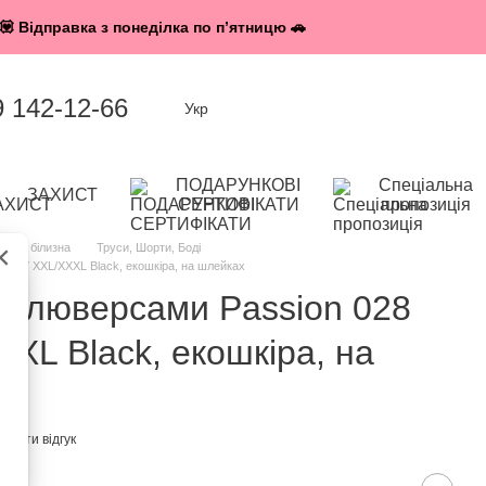
💟 Відправка з понеділка по п’ятницю 🚗
9 142-12-66
Укр
ПОДАРУНКОВІ
Спеціальна
ЗАХИСТ
СЕРТИФІКАТИ
пропозиція
×
овіча білизна
Труси, Шорти, Боді
HARRY XXL/XXXL Black, екошкіра, на шлейках
 з люверсами Passion 028
L Black, екошкіра, на
исати відгук