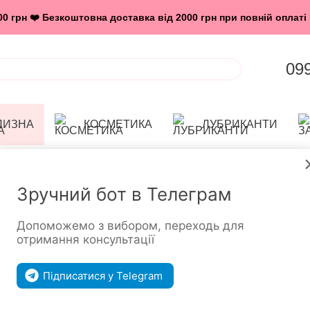
 грн ❤️ Безкоштовна доставка від 2000 грн при повній оплаті 
09
ЛИЗНА
КОСМЕТИКА
ЛУБРИКАНТИ
Секс шоп
БІЛИЗНА
Еротична чол
Чоловіче боді з люверсами Passion 028 
Зручний бот в Телеграм
Чоловіче боді
HARRY XXL/XXX
Допоможемо з вибором, переходь для
отримання консультації
шлейках
Підписатися у Telegram
В наявності
Артикул: SO7557
Нап