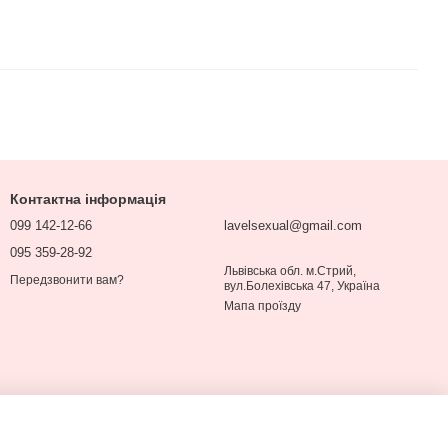
Контактна інформація
099 142-12-66
lavelsexual@gmail.com
095 359-28-92
Львівська обл. м.Стрий,
Передзвонити вам?
вул.Болехівська 47, Україна
Мапа проїзду